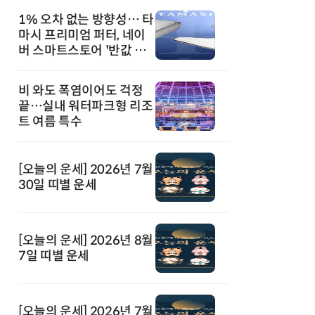
1% 오차 없는 방향성… 타
마시 프리미엄 퍼터, 네이
버 스마트스토어 '반값 할
인' 돌풍
비 와도 폭염이어도 걱정
끝…실내 워터파크형 리조
트 여름 특수
[오늘의 운세] 2026년 7월
30일 띠별 운세
[오늘의 운세] 2026년 8월
7일 띠별 운세
[오늘의 운세] 2026년 7월