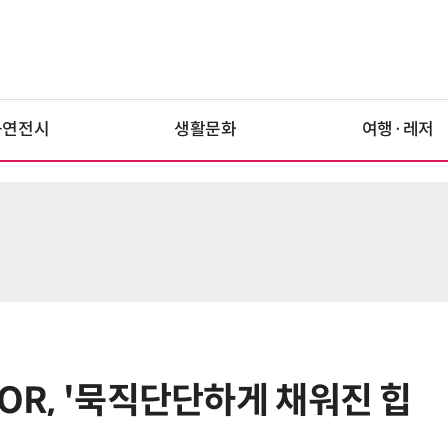
공연전시
생활문화
여행·레저
JOR, '묵직단단하게 채워진 힙