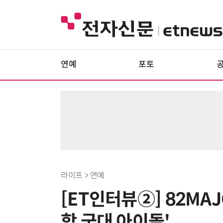
연예
포토
라이프 > 연예
[ET인터뷰②] 82MA
합 국대 아이돌'