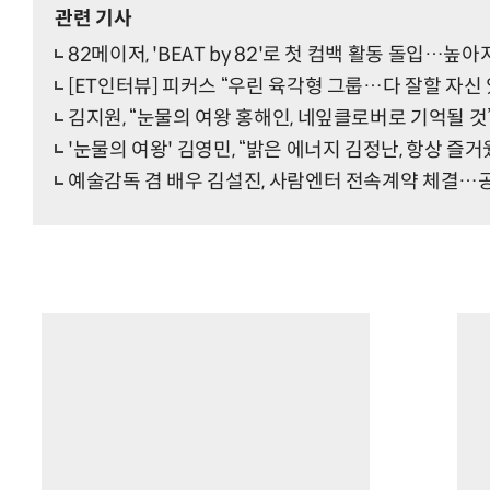
관련 기사
82메이저, 'BEAT by 82'로 첫 컴백 활동 돌입…높
[ET인터뷰] 피커스 “우린 육각형 그룹…다 잘할 자신 
김지원, “눈물의 여왕 홍해인, 네잎클로버로 기억될 
'눈물의 여왕' 김영민, “밝은 에너지 김정난, 항상 
예술감독 겸 배우 김설진, 사람엔터 전속계약 체결…