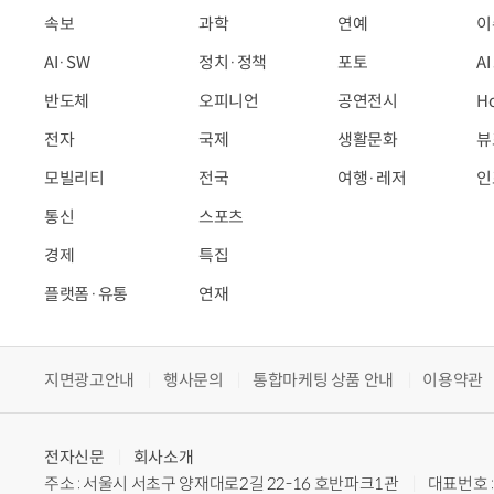
속보
과학
연예
이
AI·SW
정치·정책
포토
A
반도체
오피니언
공연전시
H
전자
국제
생활문화
뷰
모빌리티
전국
여행·레저
인
통신
스포츠
경제
특집
플랫폼·유통
연재
지면광고안내
행사문의
통합마케팅 상품 안내
이용약관
전자신문
회사소개
주소 : 서울시 서초구 양재대로2길 22-16 호반파크1관
대표번호 : 