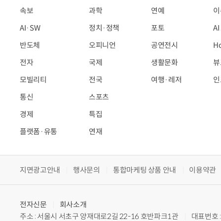
속보
과학
연예
이
AI·SW
정치·정책
포토
A
반도체
오피니언
공연전시
H
전자
국제
생활문화
뷰
모빌리티
전국
여행·레저
인
통신
스포츠
경제
특집
플랫폼·유통
연재
지면광고안내
행사문의
통합마케팅 상품 안내
이용약관
전자신문
회사소개
주소 : 서울시 서초구 양재대로2길 22-16 호반파크1관
대표번호 : 