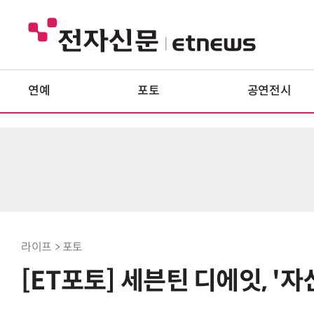
연예
포토
공연전시
라이프 > 포토
[ET포토] 세븐틴 디에잇, '자