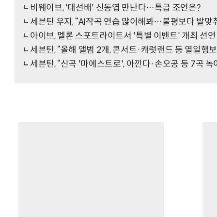
비웨이브, '대선배' 신동엽 만난다…특급 조언은?
세븐틴 우지, “AI작곡 연습 많이해봐…불평보다 발맞춰
아이브, 멜론 스포트라이트서 '특별 이벤트' 개최 선언
세븐틴, “올해 앨범 2개, 콘서트·캐럿랜드 등 열일행
세븐틴, “신곡 '마에스트로', 아낀다·손오공 등 7곡 녹