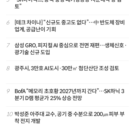
토”
6
[테크 차이나] “신규도 중고도 없다”…中 반도체 장비
업계, 공급난이 기회
7
삼성 GRO, 피지컬 AI 중심으로 전면 재편…생체신호·
광기술 신규 도입
8
광주시, 3만호 AI도시·30만㎡ 첨단산단 조성 검토
9
BofA “메모리 초호황 2027년까지 간다”…SK하닉 3
분기 D램 평균가 25% 상승 전망
10
박성준 아주대 교수, 공기 중 수분으로 200㎛ 피부 부
착 전지 개발