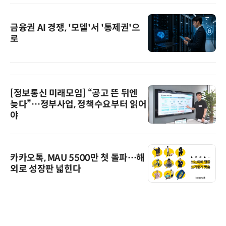
금융권 AI 경쟁, '모델'서 '통제권'으
로
[정보통신 미래모임] “공고 뜬 뒤엔
늦다”…정부사업, 정책수요부터 읽어
야
카카오톡, MAU 5500만 첫 돌파…해
외로 성장판 넓힌다