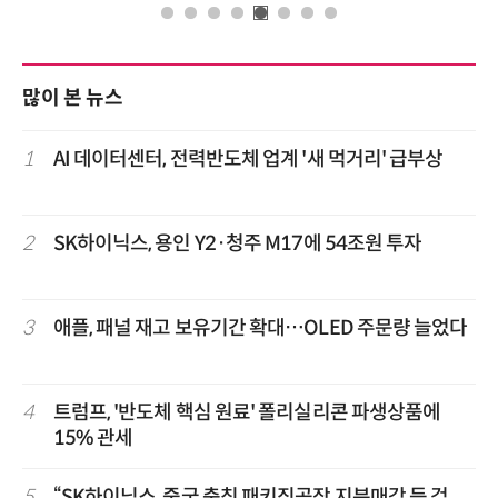
많이 본 뉴스
1
AI 데이터센터, 전력반도체 업계 '새 먹거리' 급부상
2
SK하이닉스, 용인 Y2·청주 M17에 54조원 투자
3
애플, 패널 재고 보유기간 확대…OLED 주문량 늘었다
4
트럼프, '반도체 핵심 원료' 폴리실리콘 파생상품에
15% 관세
5
“SK하이닉스, 중국 충칭 패키징공장 지분매각 등 검