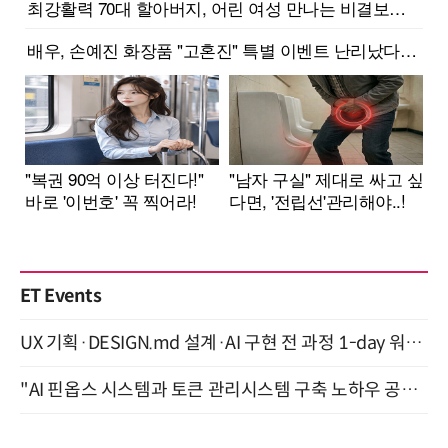
ET Events
UX 기획·DESIGN.md 설계·AI 구현 전 과정 1-day 워크숍 with Claude Code·Codex 9월 15일 개최
"AI 핀옵스 시스템과 토큰 관리시스템 구축 노하우 공개" 잠실 한국광고문화회관 2층 대회의실 (8/21)