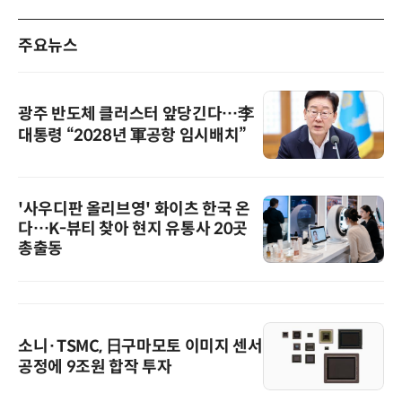
주요뉴스
광주 반도체 클러스터 앞당긴다…李
대통령 “2028년 軍공항 임시배치”
'사우디판 올리브영' 화이츠 한국 온
다…K-뷰티 찾아 현지 유통사 20곳
총출동
소니·TSMC, 日구마모토 이미지 센서
공정에 9조원 합작 투자