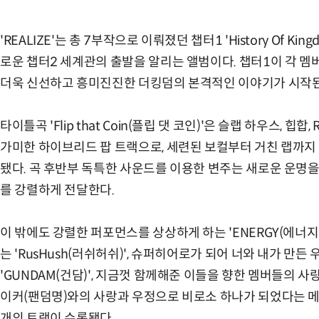
'REALIZE'는 총 7부작으로 이뤄졌던 챕터1 'History Of K
로운 챕터2 세계관의 출발을 알리는 앨범이다. 챕터1이 각 
더욱 신선하고 흥미진진한 더킹덤의 본격적인 이야기가 시작된
타이틀곡 'Flip that Coin(플립 댓 코인)'은 슬랩 하우스, 
가미한 하이브리드 팝 트랙으로, 세련된 보컬부터 거친 랩까지
됐다. 곡 후반부 독특한 사운드를 이용한 변주는 새로운 운명
를 강렬하게 전달한다.
이 밖에도 강렬한 퍼포먼스를 상상하게 하는 'ENERGY(에너지
는 'RusHush(러쉬허쉬)', 슈퍼히어로가 되어 너와 내가 
'GUNDAM(건담)', 지금껏 함께해준 이들을 향한 멤버들의 사랑을 
이커(팬덤명)와의 사랑과 우정으로 비로소 하나가 되었다는 메시지를
개의 트랙이 수록됐다.