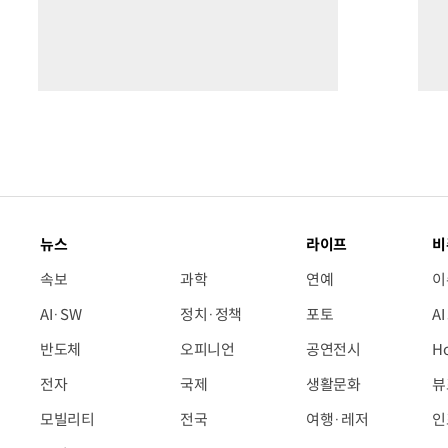
뉴스
라이프
비
속보
과학
연예
이
AI·SW
정치·정책
포토
A
반도체
오피니언
공연전시
H
전자
국제
생활문화
뷰
모빌리티
전국
여행·레저
인