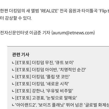
한편 더킹덤의 새 앨범 'REALIZE' 전곡 음원과 타이틀곡 'Flip 
터 감상할 수 있다.
전자신문인터넷 이금준 기자 (aurum@etnews.com)
관련 기사
[ET포토] 더킹덤 무진, '큐트 보이'
[ET포토] 더킹덤 아이반, '치명적인 순간'
[ET포토] 더킹덤, '플립 댓 코인'
[ET포토] 더킹덤, '새로운 시작'
[ET포토] 강한나, '우유빛 비주얼'
[ET포토] 고경표, '눈빛으로 말해요'
'아이랜드2', '보이즈 플래닛' 뛰어 넘은 '글로벌 화제성