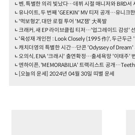
벤, 특별한 의리 빛났다…데뷔 시절 매니저와 BRD서 
유나이트, 두 번째 'GEEKIN' MV 티저 공개…유니크
'먹보형2', 대만 로컬 투어 'MZ잼' 大폭발
크래커, 새 EP 라이브클립 티저…'업그레이드 감성' 
'육성재 개인전 : Look Closely (1995 作)', 두근두
캐치더영의 특별한 시간…단콘 'Odyssey of Dream
오의식, ENA '크래시' 출연확정…출세욕망 '이태주' 
엔하이픈, 'MEMORABILIA' 트랙리스트 공개…Teeth·
[오늘의 운세] 2024년 04월 30일 띠별 운세