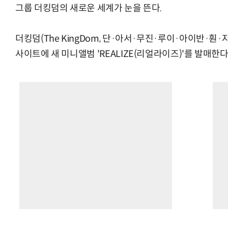
그룹 더킹덤의 새로운 세계가 눈을 뜬다.
더킹덤(The KingDom, 단·아서·무진·루이·아이반·훤·
사이트에 새 미니앨범 'REALIZE(리얼라이즈)'를 발매한다