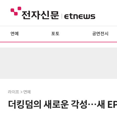
연예
포토
공연전시
라이프 > 연예
더킹덤의 새로운 각성…새 EP '