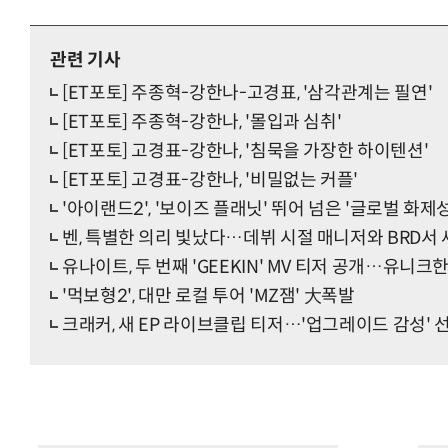
관련 기사
[ET포토] 주종혁-강한나-고경표, '삼각관계는 필연'
[ET포토] 주종혁-강한나, '몰입과 심취'
[ET포토] 고경표-강한나, '침묵을 가장한 하이텐션'
[ET포토] 고경표-강한나, '비밀없는 커플'
'아이랜드2', '보이즈 플래닛' 뛰어 넘은 '글로벌 화제성
벤, 특별한 의리 빛났다…데뷔 시절 매니저와 BRD서 
유나이트, 두 번째 'GEEKIN' MV 티저 공개…유니크
'먹보형2', 대만 로컬 투어 'MZ잼' 大폭발
크래커, 새 EP 라이브클립 티저…'업그레이드 감성' 