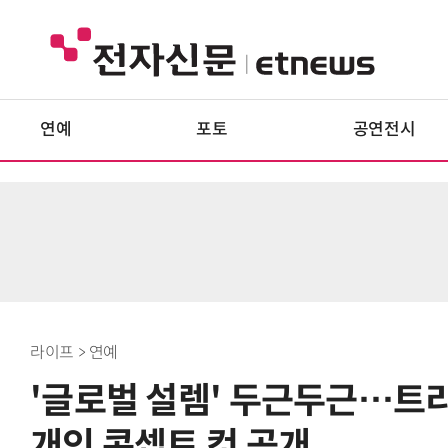
연예
포토
공연전시
라이프 > 연예
'글로벌 설렘' 두근두근…트리
개인 콘셉트 컷 공개