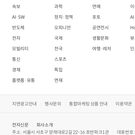
속보
과학
연예
이
AI·SW
정치·정책
포토
A
반도체
오피니언
공연전시
H
전자
국제
생활문화
뷰
모빌리티
전국
여행·레저
인
통신
스포츠
경제
특집
플랫폼·유통
연재
지면광고안내
행사문의
통합마케팅 상품 안내
이용약관
전자신문
회사소개
주소 : 서울시 서초구 양재대로2길 22-16 호반파크1관
대표번호 : 