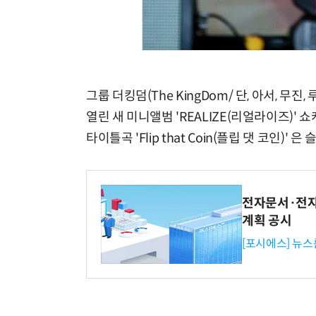
그룹 더킹덤(The KingDom/ 단, 아서, 무진
열린 새 미니앨범 'REALIZE(리얼라이즈)'
타이틀곡 'Flip that Coin(플립 댓 코인)'
전자문서·전자
계획 공시
[포시에스] 뉴스