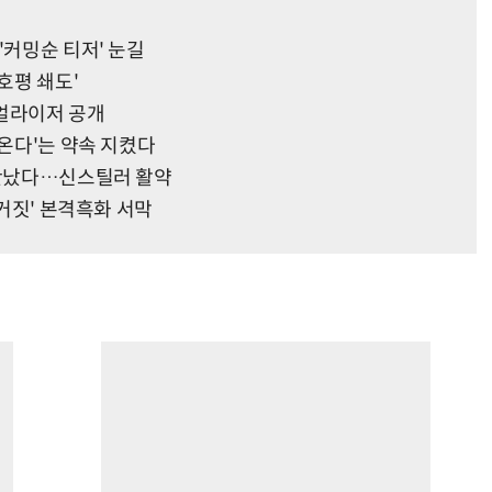
'커밍순 티저' 눈길
호평 쇄도'
주얼라이저 공개
 온다'는 약속 지켰다
 만났다…신스틸러 활약
 거짓' 본격흑화 서막