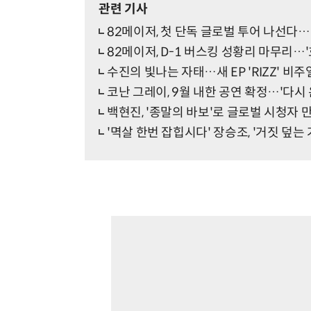
관련 기사
82메이저, 첫 단독 글로벌 투어 나선다…
82메이저, D-1 버스킹 성황리 마무리…'
수진의 빛나는 자태…새 EP 'RIZZ' 비
코난 그레이, 9월 내한 공연 확정…'다시
백현진, '종말의 바보'로 글로벌 시청자
'멱살 한번 잡힙시다' 장승조, '거짓 덮는