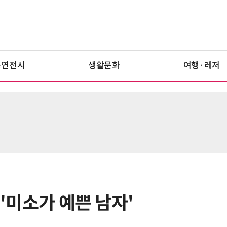
공연전시
생활문화
여행·레저
 '미소가 예쁜 남자'