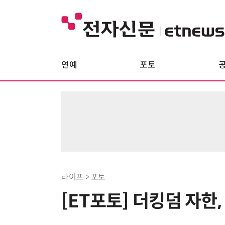
연예
포토
라이프 > 포토
[ET포토] 더킹덤 자한,