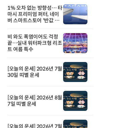
1% 오차 없는 방향성… 타
마시 프리미엄 퍼터, 네이
버 스마트스토어 '반값 할
인' 돌풍
비 와도 폭염이어도 걱정
끝…실내 워터파크형 리조
트 여름 특수
[오늘의 운세] 2026년 7월
30일 띠별 운세
[오늘의 운세] 2026년 8월
7일 띠별 운세
[오늘의 운세] 2026년 7월