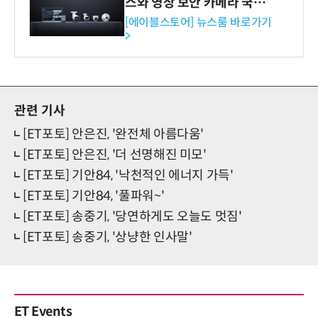
스와 영상 보안 카메라 국내
독점 판매 파트너십 체결
[에이블스토어] 뉴스룸 바로가기
>
관련 기사
[ET포토] 안은진, '완전체 아름다움'
[ET포토] 안은진, '더 선명해진 미모'
[ET포토] 기안84, '낙천적인 에너지 가득'
[ET포토] 기안84, '풀파워~'
[ET포토] 송중기, '당연하게도 오늘도 멋짐'
[ET포토] 송중기, '상냥한 인사말'
ET Events