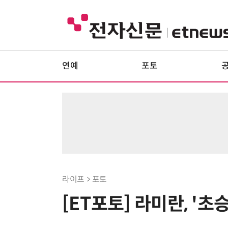
연예
포토
라이프 > 포토
[ET포토] 라미란, '초