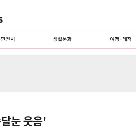
공연전시
생활문화
여행·레저
승달눈 웃음'