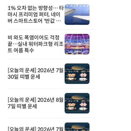
1% 오차 없는 방향성… 타
마시 프리미엄 퍼터, 네이
버 스마트스토어 '반값 할
인' 돌풍
비 와도 폭염이어도 걱정
끝…실내 워터파크형 리조
트 여름 특수
[오늘의 운세] 2026년 7월
30일 띠별 운세
[오늘의 운세] 2026년 8월
7일 띠별 운세
[오늘의 운세] 2026년 7월