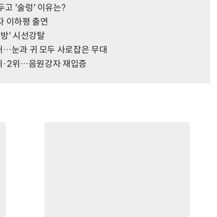
두고 '술렁' 이유는?
자 이하평 출연
 먹방' 시선강탈
공개…눈과 귀 모두 사로잡은 무대
 1위·2위…음원강자 재입증