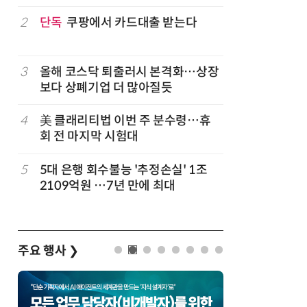
구성
럽
2
단독
쿠팡에서 카드대출 받는다
7
'게이밍위
서 TV·모
3
올해 코스닥 퇴출러시 본격화…상장
8
LG 엑사
보다 상폐기업 더 많아질듯
대기업과 
4
美 클래리티법 이번 주 분수령…휴
9
500조 
회 전 마지막 시험대
테크…AI
5
5대 은행 회수불능 '추정손실' 1조
10
코스피 급
2109억원 …7년 만에 최대
주요 행사
❯