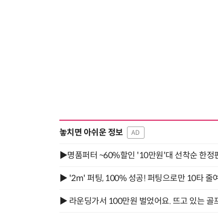
놓치면 아쉬운 정보
AD
▶명품퍼터 ~60%할인 '10만원'대 선착순 한정
▶ '2m' 퍼팅, 100% 성공! 퍼팅으로만 10타 줄
▶ 라운딩가서 100만원 벌었어요. 뜨고 있는 골