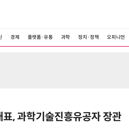
신
경제
플랫폼·유통
과학
정치·정책
오피니언
대표, 과학기술진흥유공자 장관
6
단독
보험 소비자 개인정보 유출 막
는다…'보험·GA 정보보호 협의체'