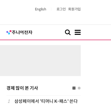
English
로그인
회원가입
경제 많이 본 기사
1
삼성페이에서 '티머니 K-패스' 쓴다
6
단독
보험
는다…'보