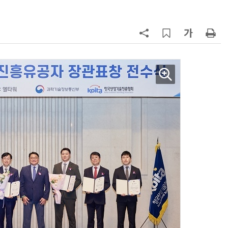
구성
7
'게이밍위크' 삼성전자-LG전자 유
서 TV·모니터 '大戰'
8
LG 엑사원, 中企 제조현장 '전파'…
대기업과 협력사 AI 상생 시동
9
500조 퇴직연금 시장 노리는 RA 핀
테크…AI 연금운용 경쟁 본격화
10
코스피 급등에 매수 사이드카 발동