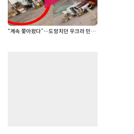
“계속 쫓아왔다”…도망치던 우크라 민간인 공격한 러 자폭 드론