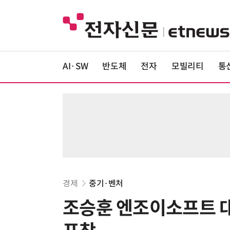
AI·SW
반도체
전자
모빌리티
통
경제
중기·벤처
조승훈 엔조이소프트 