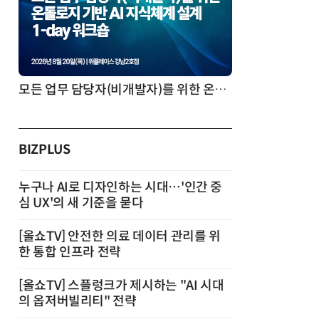
모든 업무 담당자(비개발자)를 위한 온톨로지 기반 AI 지식체계 설계 1-day 워크숍
BIZPLUS
누구나 AI로 디자인하는 시대…'인간 중
심 UX'의 새 기준을 묻다
[올쇼TV] 안전한 의료 데이터 관리를 위
한 통합 인프라 전략
[올쇼TV] 스플렁크가 제시하는 "AI 시대
의 옵저버빌리티" 전략