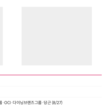
최
룹·OCI·다이닝브랜즈그룹·당근 (8/27)