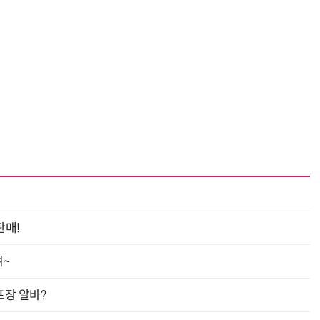
거미줄 쏘고 자동 회수까지…현실판 스파이더맨 웹 슈터
70년 만에 돌아온 시베리아호랑이…카자흐스탄 야생에 풀렸다
판매!
여~
프장 알바?