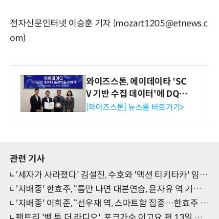
전자신문인터넷 이승훈 기자 (mozart1205@etnews.c
om)
와이즈스톤, 에이데이타 'SC
V 기반 수집 데이터'에 DQ인
증 최고 등급 수여
[와이즈스톤] 뉴스룸 바로가기>
관련 기사
'세자가 사라졌다' 김설진, 수호와 '액션 티키타카' 임팩트
'지배종' 한효주, “틈만 나면 대본연습, 윤자유 역 기억남을 듯”(종영소감)
'지배종' 이희준, “선우재 역, 스마트함 집중…한효주 말다툼·주지훈 격투신 강렬”(종영소감)
팬트리 '백 투 더 라디오', 포크가수 이고요 편 13일 공개…'포크란? 이고요'