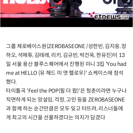
그룹 제로베이스원(ZEROBASEONE /성한빈, 김지웅, 장
하오, 석매튜, 김태래, 리키, 김규빈, 박건욱, 한유진)이 13
일 서울 용산 블루스퀘어에서 진행된 미니 3집 'You had
me at HELLO (유 해드 미 앳 헬로우)' 쇼케이스에 참석
했다.
타이틀곡 'Feel the POP(필 더 팝)'은 청춘이라면 누구나
직면하게 되는 망설임, 걱정, 고민 등을 ZEROBASEONE
과 함께 하는 순간만큼은 모두 잊고 터뜨려, 리스너들에
게 최고의 시간을 선물하겠다는 의지가 담겼다