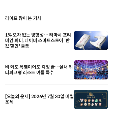
라이프 많이 본 기사
1% 오차 없는 방향성… 타마시 프리
미엄 퍼터, 네이버 스마트스토어 '반
값 할인' 돌풍
비 와도 폭염이어도 걱정 끝…실내 워
터파크형 리조트 여름 특수
[오늘의 운세] 2026년 7월 30일 띠별
운세