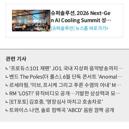
슈퍼솔루션, 2026 Next-Ge
n AI Cooling Summit 성황
리 성료
[슈퍼솔루션] 뉴스룸 바로가기>
관련 기사
'프로듀스101 재팬' JO1, 국내 지상파 음악방송까지 섭렵…"놀라고 감사"
밴드 The Poles(더 폴스), 6월 단독 콘서트 'Anomalies in the oddity space' 개최
르세라핌, '이브, 프시케 그리고 푸른 수염의 아내' MV 1억뷰 돌파
RM 'LOST!' 뮤직비디오 공개…기발한 상상력과 묘한 여운
[ET포토] 김호중, '영장심사 마치고 호송차로'
트와이스 나연, 솔로 컴백곡 'ABCD' 음원 깜짝 공개