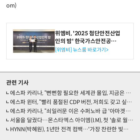
om)
위엠비, '2025 첨단안전산업
인의 밤' 한국가스안전공사
사장상 수상
[위엠비] 뉴스룸 바로가기>
관련 기사
에스파 카리나, “뻔뻔함 필요한 세계관 몰입, 지금은 당당 ”(쇼케이스)
에스파 윈터, “빨리 품절된 CDP 버전, 저희도 갖고 싶다”(쇼케이스)
에스파 카리나, “쇠일러문 이은 수퍼노바 급 '아마겟돈' 밈 기대”(쇼케이스)
서울을 달궜다…몬스타엑스 아이엠(I.M), 첫 '솔로 월드투어' 포문
HYNN(박혜원), 1년만 전격 컴백…'가장 찬란한 빛으로 쏟아지는'