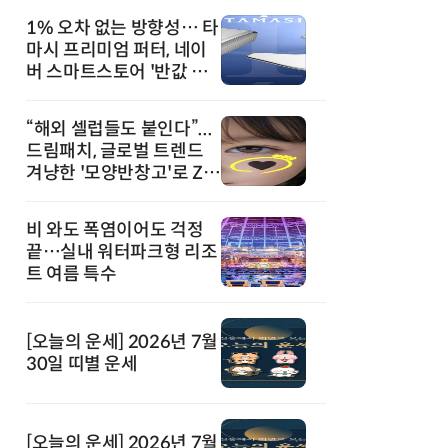
1% 오차 없는 방향성… 타
마시 프리미엄 퍼터, 네이
버 스마트스토어 '반값 할
인' 돌풍
“해외 셀럽들도 붙인다”...
드림패치, 글로벌 트렌드
겨냥한 '모양반창고'로 Z세
대 공략
비 와도 폭염이어도 걱정
끝…실내 워터파크형 리조
트 여름 특수
[오늘의 운세] 2026년 7월
30일 띠별 운세
[오늘의 운세] 2026년 7월