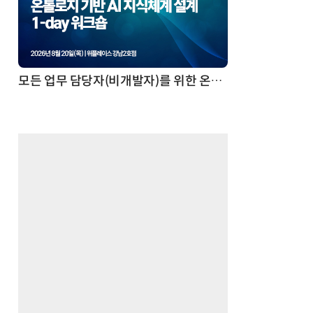
모든 업무 담당자(비개발자)를 위한 온톨로지 기반 AI 지식체계 설계 1-day 워크숍