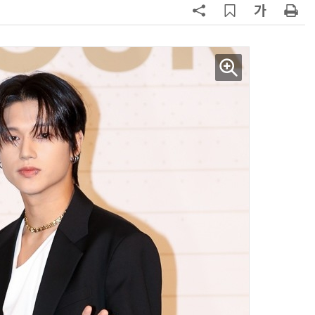
AI × Design : UX 디자이너의 5가지 생존 전략과 실전 대응
현업에서 바로 쓰는 "하네스 엔지니어링" 실습 교육