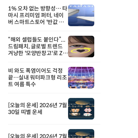
1% 오차 없는 방향성… 타
마시 프리미엄 퍼터, 네이
버 스마트스토어 '반값 할
인' 돌풍
“해외 셀럽들도 붙인다”...
드림패치, 글로벌 트렌드
겨냥한 '모양반창고'로 Z세
대 공략
비 와도 폭염이어도 걱정
끝…실내 워터파크형 리조
트 여름 특수
[오늘의 운세] 2026년 7월
30일 띠별 운세
[오늘의 운세] 2026년 7월