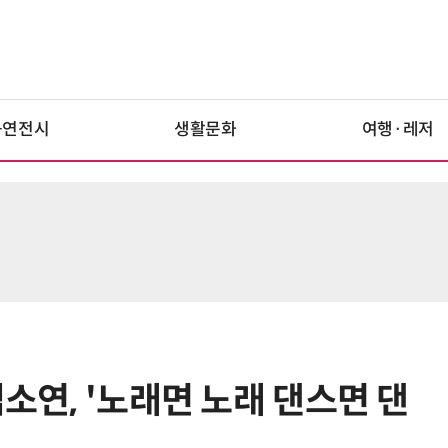
공연전시
생활문화
여행·레저
김소연, '노래면 노래 댄스면 댄