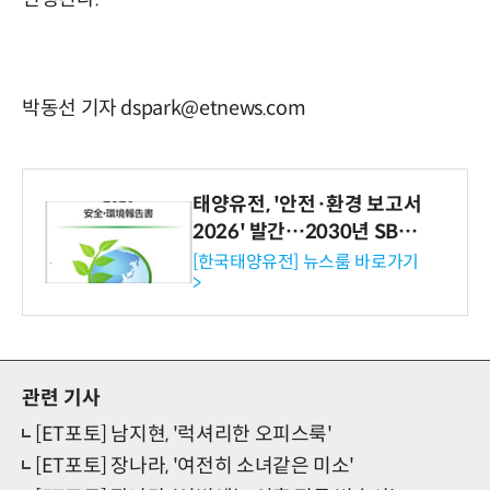
박동선 기자 dspark@etnews.com
태양유전, '안전·환경 보고서
2026' 발간…2030년 SBT
수준 온실가스 감축 추진
[한국태양유전] 뉴스룸 바로가기
>
관련 기사
[ET포토] 남지현, '럭셔리한 오피스룩'
[ET포토] 장나라, '여전히 소녀같은 미소'