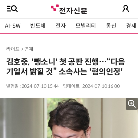
AI·SW
반도체
전자
모빌리티
통신
경제
라이프 > 연예
김호중, '뺑소니' 첫 공판 진행…“다음
기일서 밝힐 것” 소속사는 '혐의인정'
발행일 : 2024-07-10 15:44
업데이트 : 2024-07-10 16:00