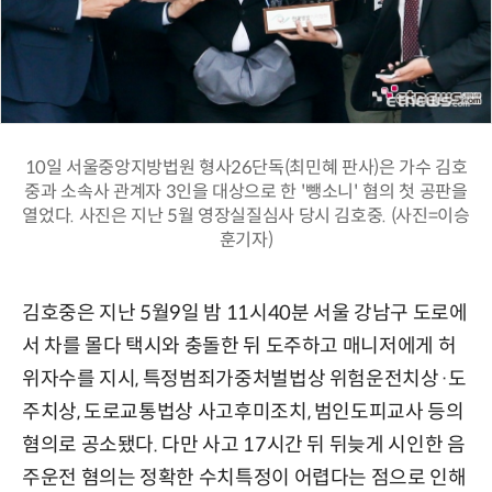
10일 서울중앙지방법원 형사26단독(최민혜 판사)은 가수 김호
중과 소속사 관계자 3인을 대상으로 한 '뺑소니' 혐의 첫 공판을
열었다. 사진은 지난 5월 영장실질심사 당시 김호중. (사진=이승
훈기자)
김호중은 지난 5월9일 밤 11시40분 서울 강남구 도로에
서 차를 몰다 택시와 충돌한 뒤 도주하고 매니저에게 허
위자수를 지시, 특정범죄가중처벌법상 위험운전치상·도
주치상, 도로교통법상 사고후미조치, 범인도피교사 등의
혐의로 공소됐다. 다만 사고 17시간 뒤 뒤늦게 시인한 음
주운전 혐의는 정확한 수치특정이 어렵다는 점으로 인해