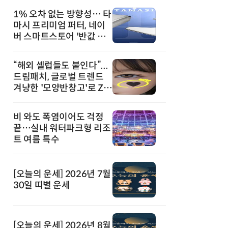
1% 오차 없는 방향성… 타
마시 프리미엄 퍼터, 네이
버 스마트스토어 '반값 할
인' 돌풍
“해외 셀럽들도 붙인다”...
드림패치, 글로벌 트렌드
겨냥한 '모양반창고'로 Z세
대 공략
비 와도 폭염이어도 걱정
끝…실내 워터파크형 리조
트 여름 특수
[오늘의 운세] 2026년 7월
30일 띠별 운세
[오늘의 운세] 2026년 8월