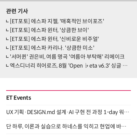
관련 기사
[ET포토] 에스파 지젤, '매혹적인 브이포즈'
[ET포토] 에스파 윈터, '상큼한 브이'
[ET포토] 에스파 윈터, '신비로운 비주얼'
[ET포토] 에스파 카리나. '상큼한 미소'
'서머퀸' 권은비, 여름 명곡 '여름아 부탁해' 리메이크
엑스디너리 히어로즈, 8월 'Open ♭eta v6.3' 싱글 발표
ET Events
UX 기획·DESIGN.md 설계·AI 구현 전 과정 1-day 워크숍 with Claude Code·Codex 9월 15일 개최
단 하루, 이론과 실습으로 하네스를 익히고 현업에 바로 쓰는 핸즈온 워크숍 (8/20)