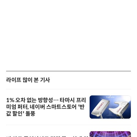
라이프 많이 본 기사
1% 오차 없는 방향성… 타마시 프리
미엄 퍼터, 네이버 스마트스토어 '반
값 할인' 돌풍