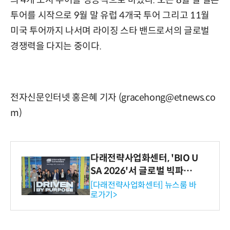
의 4개 도시 투어를 성공적으로 마쳤다. 오는 8월 말 일본
투어를 시작으로 9월 말 유럽 4개국 투어 그리고 11월
미국 투어까지 나서며 라이징 스타 밴드로서의 글로벌
경쟁력을 다지는 중이다.
전자신문인터넷 홍은혜 기자 (gracehong@etnews.co
m)
다래전략사업화센터, 'BIO U
SA 2026'서 글로벌 빅파마
와의 비즈니스 미팅 지원…K
[다래전략사업화센터] 뉴스룸 바
로가기>
-바이오 해외 진출 교두보 확
보