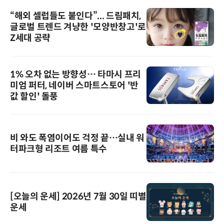
“해외 셀럽들도 붙인다”... 드림패치,
글로벌 트렌드 겨냥한 '모양반창고'로
Z세대 공략
1% 오차 없는 방향성… 타마시 프리
미엄 퍼터, 네이버 스마트스토어 '반
값 할인' 돌풍
비 와도 폭염이어도 걱정 끝…실내 워
터파크형 리조트 여름 특수
[오늘의 운세] 2026년 7월 30일 띠별
운세