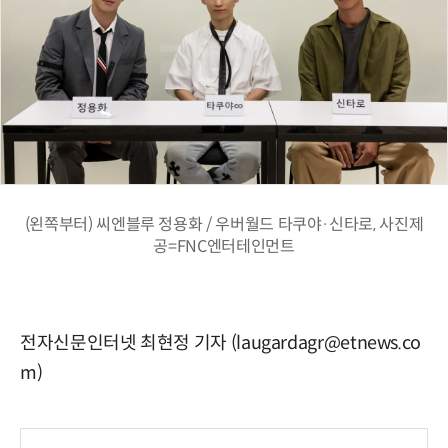
(왼쪽부터) 씨엔블루 정용화 / 우버월드 타쿠야·신타로, 사진제
공=FNC엔터테인먼트
전자신문인터넷 최현정 기자 (laugardagr@etnews.co
m)