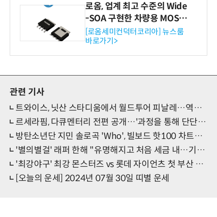
로옴, 업계 최고 수준의 Wide
-SOA 구현한 차량용 MOSF
ET 개발
[로옴세미컨덕터코리아] 뉴스룸
바로가기>
관련 기사
트와이스, 닛산 스타디움에서 월드투어 피날레…역사에 남을 공연
르세라핌, 다큐멘터리 전편 공개…'과정을 통해 단단해진 우애'
방탄소년단 지민 솔로곡 'Who', 빌보드 핫100 차트인…공백기 없는 인기
'별의별걸' 래퍼 한해 "유명해지고 처음 세금 내…기분 좋았다"
'최강야구' 최강 몬스터즈 vs 롯데 자이언츠 첫 부산 직관 경기 START
[오늘의 운세] 2024년 07월 30일 띠별 운세