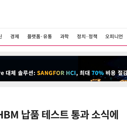
신
경제
플랫폼·유통
과학
정치·정책
오피니언
HBM 납품 테스트 통과 소식에
6
'게이밍위크' 삼성전자-LG전자 유
서 TV·모니터 '大戰'