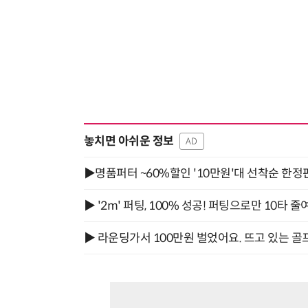
놓치면 아쉬운 정보
AD
▶명품퍼터 ~60%할인 '10만원'대 선착순 한정
▶ '2m' 퍼팅, 100% 성공! 퍼팅으로만 10타 줄
▶ 라운딩가서 100만원 벌었어요. 뜨고 있는 골