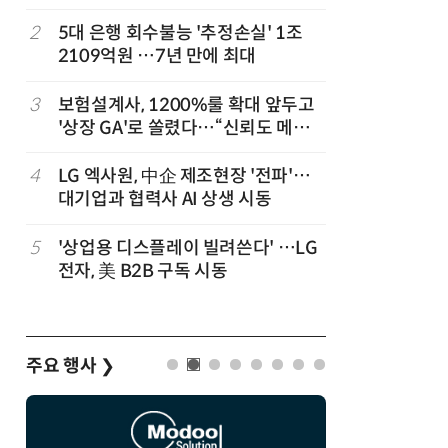
2
5대 은행 회수불능 '추정손실' 1조
7
경찰 압수
2109억원 …7년 만에 최대
다…최종
,
3
보험설계사, 1200%룰 확대 앞두고
8
“상장폐지
'상장 GA'로 쏠렸다…“신뢰도 메리
주가 부양
트”
4
LG 엑사원, 中企 제조현장 '전파'…
9
코스피 급
대기업과 협력사 AI 상생 시동
5
'상업용 디스플레이 빌려쓴다' …LG
10
한은 금
전자, 美 B2B 구독 시동
는 금 투자
주요 행사
❯