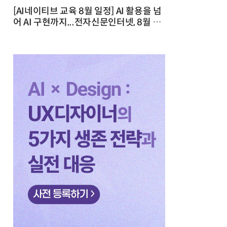
[AI네이티브 교육 8월 일정] AI 활용을 넘
어 AI 구현까지...전자신문인터넷, 8월 실
전 교육·워크숍 개최 발행일 : 2026-07-
23 10:46