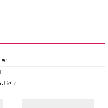
“계속 쫓아왔다”…도망치던 우크라 민간인 공격한 러 자폭 드론
진정한 우정?…친구 구하려다 둘 다 의자 틈에 목이 낀
판매!
여~
프장 알바?