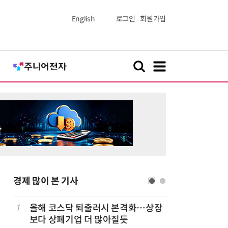
English
로그인
회원가입
경제 많이 본 기사
럽
1
올해 코스닥 퇴출러시 본격화…상장
6
'게이밍위
보다 상폐기업 더 많아질듯
서 TV·모