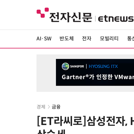
AI·SW
반도체
전자
모빌리티
통
경제
금융
[ET라씨로]삼성전자, 