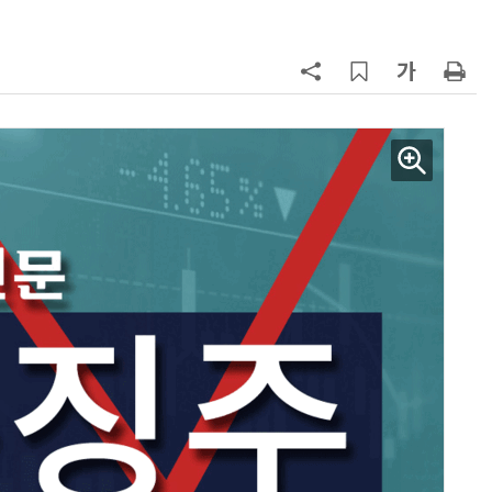
7
경찰 압수 코인, 두나무가 보관한
다…최종 낙찰자 선정
8
“상장폐지 막아라”…중소 가전 기업
주가 부양 '총력전'
9
코스피 급등에 매수 사이드카 발동
10
한은 금 매입 나섰지만…개인투자자
는 금 투자 '외면'