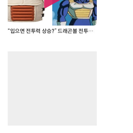
 순간
“입으면 전투력 상승?” 드래곤볼 전투복 닮은 중량조끼