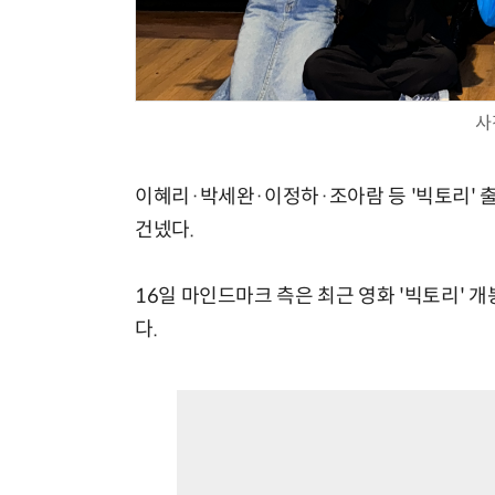
사
이혜리·박세완·이정하·조아람 등 '빅토리'
건넸다.
16일 마인드마크 측은 최근 영화 '빅토리'
다.