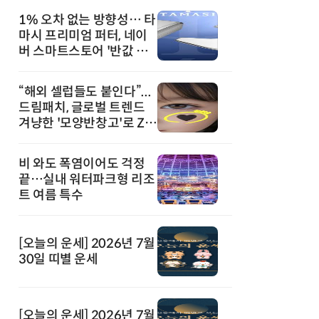
1% 오차 없는 방향성… 타
마시 프리미엄 퍼터, 네이
버 스마트스토어 '반값 할
인' 돌풍
“해외 셀럽들도 붙인다”...
드림패치, 글로벌 트렌드
겨냥한 '모양반창고'로 Z세
대 공략
비 와도 폭염이어도 걱정
끝…실내 워터파크형 리조
트 여름 특수
[오늘의 운세] 2026년 7월
30일 띠별 운세
[오늘의 운세] 2026년 7월