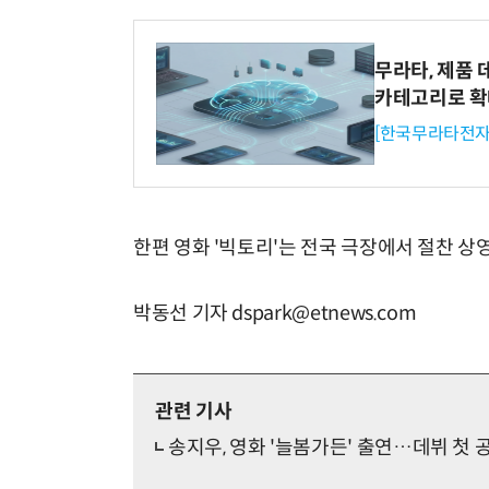
무라타, 제품 
카테고리로 
[한국무라타전자
한편 영화 '빅토리'는 전국 극장에서 절찬 상영
박동선 기자 dspark@etnews.com
관련 기사
송지우, 영화 '늘봄가든' 출연…데뷔 첫 