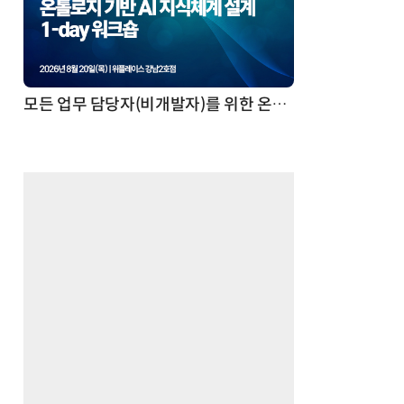
모든 업무 담당자(비개발자)를 위한 온톨로지 기반 AI 지식체계 설계 1-day 워크숍