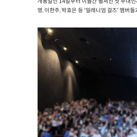
개봉일인 14일부터 이틀간 펼쳐진 첫 무대인사에
영, 이한주, 박효은 등 '밀레니엄 걸즈' 멤버