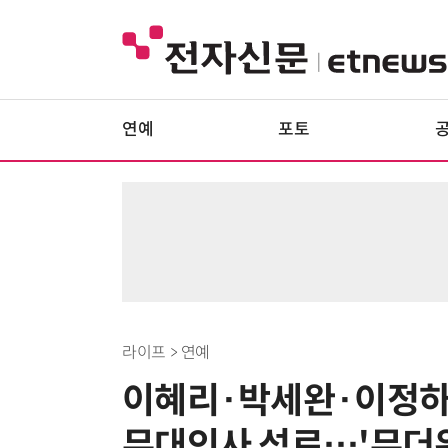
연예
포토
라이프 > 연예
이혜리·박세완·이정하·
무대인사 성료…'무더위