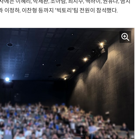
는 이혜리, 박세완, 조아람, 최지수, 백하이, 권유나, 염지
들과 이정하, 이찬형 등까지 '빅토리'팀 전원이 참석했다.