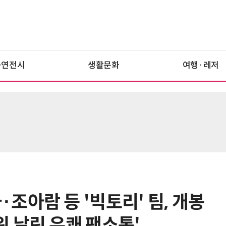
공연전시
생활문화
여행·레저
조아람 등 '빅토리' 팀, 개봉
 날린 유쾌 팬소통'