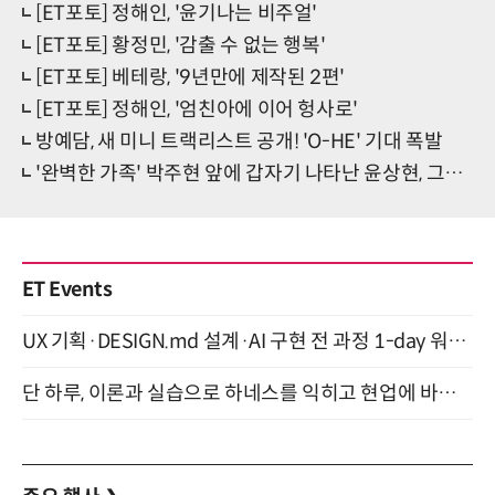
[ET포토] 정해인, '윤기나는 비주얼'
[ET포토] 황정민, '감출 수 없는 행복'
[ET포토] 베테랑, '9년만에 제작된 2편'
[ET포토] 정해인, '엄친아에 이어 헝사로'
방예담, 새 미니 트랙리스트 공개! 'O-HE' 기대 폭발
'완벽한 가족' 박주현 앞에 갑자기 나타난 윤상현, 그의 정체는?
ET Events
UX 기획·DESIGN.md 설계·AI 구현 전 과정 1-day 워크숍 with Claude Code·Codex 9월 15일 개최
단 하루, 이론과 실습으로 하네스를 익히고 현업에 바로 쓰는 핸즈온 워크숍 (8/20)