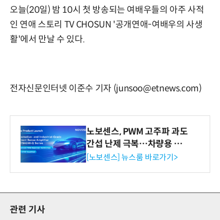
오늘(20일) 밤 10시 첫 방송되는 여배우들의 아주 사적
인 연애 스토리 TV CHOSUN '공개연애-여배우의 사생
활'에서 만날 수 있다.
전자신문인터넷 이준수 기자 (junsoo@etnews.com)
노보센스, PWM 고주파 과도
간섭 난제 극복…차량용 전
류 감지 증폭기
[노보센스] 뉴스룸 바로가기>
관련 기사