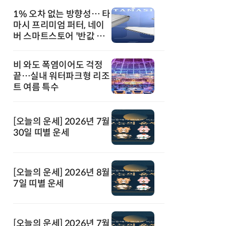
1% 오차 없는 방향성… 타
마시 프리미엄 퍼터, 네이
버 스마트스토어 '반값 할
인' 돌풍
비 와도 폭염이어도 걱정
끝…실내 워터파크형 리조
트 여름 특수
[오늘의 운세] 2026년 7월
30일 띠별 운세
[오늘의 운세] 2026년 8월
7일 띠별 운세
[오늘의 운세] 2026년 7월