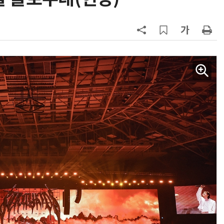
AI Native Enterprise를 지원하는 AI Ready Data 플랫폼 활용 전략
AI 시대의 옵저버빌리티: GPU·LLM 모니터링부터 AI 기반 장애 대응까지