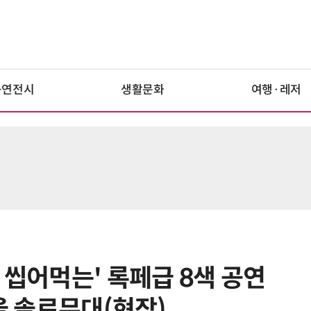
공연전시
생활문화
여행·레저
 씹어먹는' 록페급 8색 공연
서울 솔로무대(현장)