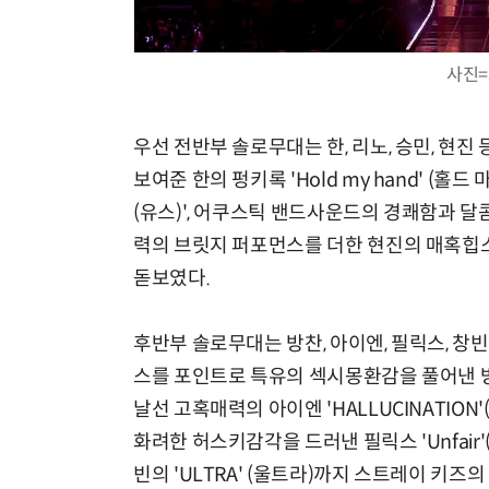
사진=
우선 전반부 솔로무대는 한, 리노, 승민, 현
보여준 한의 펑키록 'Hold my hand' (홀드
(유스)', 어쿠스틱 밴드사운드의 경쾌함과 달콤
력의 브릿지 퍼포먼스를 더한 현진의 매혹힙스터 
돋보였다.
후반부 솔로무대는 방찬, 아이엔, 필릭스, 창
스를 포인트로 특유의 섹시몽환감을 풀어낸 방찬
날선 고혹매력의 아이엔 'HALLUCINATIO
화려한 허스키감각을 드러낸 필릭스 'Unfai
빈의 'ULTRA' (울트라)까지 스트레이 키즈