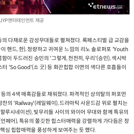
JYP엔터테인먼트 제공
진 등의 다채로운 감성무대들로 펼쳐졌다. 록페스티벌 급 교감을
 마이 핸드, 한), 청량하고 귀여운 느낌의 리노 솔로퍼포 'Youth
함이 두드러진 승민의 '그렇게, 천천히, 우리'(승민), 섹시박
'So Good'(소 굿) 등 화끈힙합 이면의 색다른 호흡들이
빈 등의 4색 매혹감들로 채워졌다. 파격적인 상의탈의 퍼포먼
의 'Railway'(레일웨이), 드라마틱 사운드감 위로 펼치는
N'(할루시네이션), 빛무리들 사이의 와이어 무대와 함께 특유의
r'(언페어), 특유의 쫄깃한 힙스터매력을 강렬하게 가다듬은 창
의 핵심 힙합매력을 풍성하게 보여주는 듯 했다.