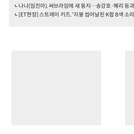
나나(임진아), 써브라임에 새 둥지…송강호·혜리 등
[ET현장] 스트레이 키즈, '지붕 씹어날린 K팝 8색 소리