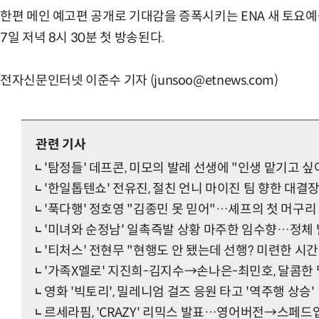
한편 메인 예고편 공개로 기대감을 증폭시키는 ENA 새 토요예능
7일 저녁 8시 30분 첫 방송된다.
전자신문인터넷 이준수 기자 (junsoo@etnews.com)
관련 기사
'탐정들' 데프콘, 미모의 발레 선생에 "인생 맡기고 싶
'한일톱텐쇼' 전유진, 절친 언니 마이진 팀 향한 대결
'푹다행' 정호영 "김종민 못 믿어"…셰프의 첫 머구리
'미녀와 순정남' 일촉즉발 상황 마주한 임수향…정체 
'티처스' 전현무 "현행도 안 됐는데 선행? 미련한 시간
'가족X멜로' 지진희-김지수→손나은-최민호, 달콤한
영화 '빅토리', 밀레니엄 걸즈 응원 타고 '역주행 상승'
르세라핌, 'CRAZY' 리믹스 발표…영어버전→스페드업