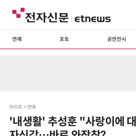
연예
포토
공연전시
라이프 > 연예
'내생활' 추성훈 "사랑이에 대
자신감…바로 와장창?