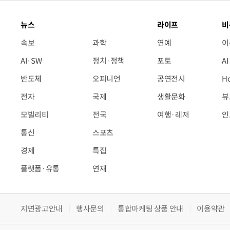
뉴스
라이프
비
속보
과학
연예
이
AI·SW
정치·정책
포토
A
반도체
오피니언
공연전시
H
전자
국제
생활문화
뷰
모빌리티
전국
여행·레저
인
통신
스포츠
경제
특집
플랫폼·유통
연재
지면광고안내
행사문의
통합마케팅 상품 안내
이용약관