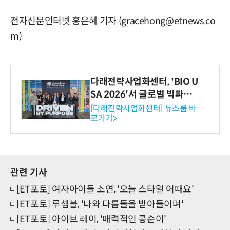
전자신문인터넷 홍은혜 기자 (gracehong@etnews.co
m)
다래전략사업화센터, 'BIO U
SA 2026'서 글로벌 빅파마
와의 비즈니스 미팅 지원…K
[다래전략사업화센터] 뉴스룸 바
로가기>
-바이오 해외 진출 교두보 확
보
관련 기사
[ET포토] 여자아이들 소연, '오늘 스타일 어때요'
[ET포토] 루셈블, '나와 다름들을 받아들이며'
[ET포토] 아이브 레이, '매력적인 콩순이'