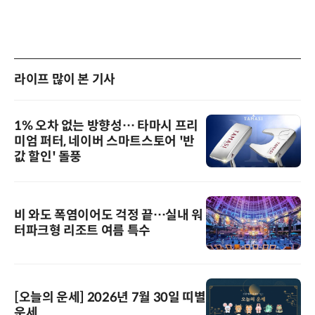
라이프 많이 본 기사
1% 오차 없는 방향성… 타마시 프리
미엄 퍼터, 네이버 스마트스토어 '반
값 할인' 돌풍
비 와도 폭염이어도 걱정 끝…실내 워
터파크형 리조트 여름 특수
[오늘의 운세] 2026년 7월 30일 띠별
운세