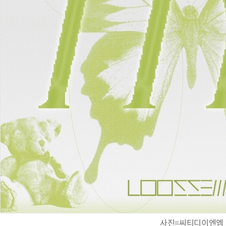
사진=씨티디이엔엠