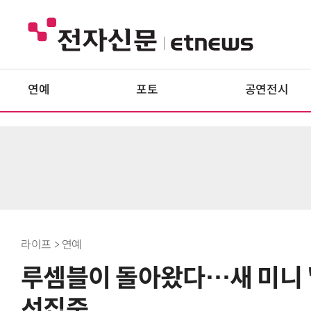
연예
포토
공연전시
라이프 > 연예
루셈블이 돌아왔다…새 미니 'T
선집중