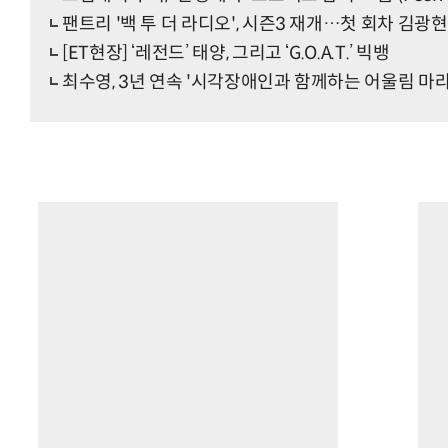
팬트리 '백 투 더 라디오', 시즌3 재개…첫 회차 김
[ET현장] ‘레전드’ 태양, 그리고 ‘G.O.A.T.’ 빅뱅
최수영, 3년 연속 '시각장애인과 함께하는 어울림 마라