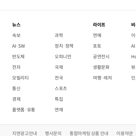
뉴스
라이프
비
속보
과학
연예
이
AI·SW
정치·정책
포토
A
반도체
오피니언
공연전시
H
전자
국제
생활문화
뷰
모빌리티
전국
여행·레저
인
통신
스포츠
경제
특집
플랫폼·유통
연재
지면광고안내
행사문의
통합마케팅 상품 안내
이용약관