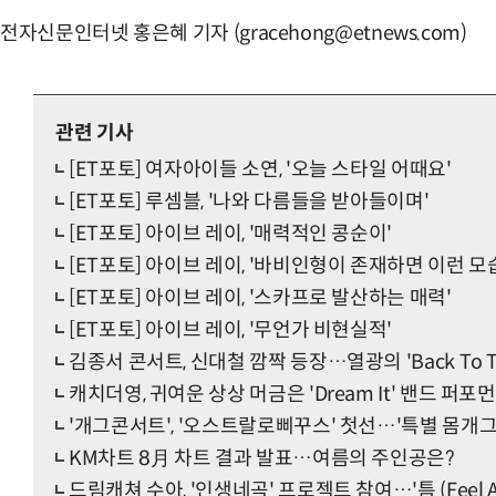
전자신문인터넷 홍은혜 기자 (gracehong@etnews.com)
관련 기사
[ET포토] 여자아이들 소연, '오늘 스타일 어때요'
[ET포토] 루셈블, '나와 다름들을 받아들이며'
[ET포토] 아이브 레이, '매력적인 콩순이'
[ET포토] 아이브 레이, '바비인형이 존재하면 이런 모
[ET포토] 아이브 레이, '스카프로 발산하는 매력'
[ET포토] 아이브 레이, '무언가 비현실적'
김종서 콘서트, 신대철 깜짝 등장…열광의 'Back To Th
캐치더영, 귀여운 상상 머금은 'Dream It' 밴드 퍼포
'개그콘서트', '오스트랄로삐꾸스' 첫선…'특별 몸개그
KM차트 8月 차트 결과 발표…여름의 주인공은?
드림캐쳐 수아, '인생네곡' 프로젝트 참여…'틈 (Feel Al