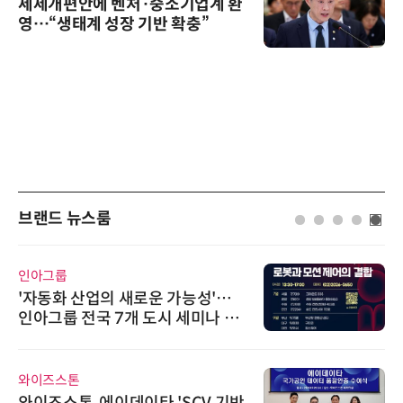
세제개편안에 벤처·중소기업계 환
영…“생태계 성장 기반 확충”
브랜드 뉴스룸
위고페어
가능성'…
위고페어, 서울AI허브 '2026
 세미나 페
환(AX) 지원사업' 컨소시엄
씨앤에프시스템
SCV 기반
씨앤에프시스템, 오웬스그