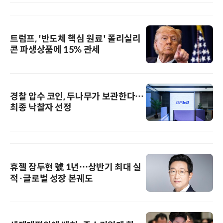
트럼프, '반도체 핵심 원료' 폴리실리
콘 파생상품에 15% 관세
경찰 압수 코인, 두나무가 보관한다…
최종 낙찰자 선정
휴젤 장두현 號 1년…상반기 최대 실
적·글로벌 성장 본궤도