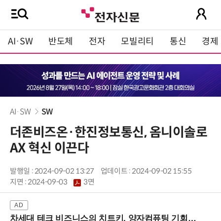
AI·SW
반도체
전자
모빌리티
통신
경제
AI·SW
SW
더존비즈온·한진정보통신, 옴니이솔로
AX 혁신 이끈다
발행일 : 2024-09-02 13:27
업데이트 : 2024-09-02 15:55
지면 :
2024-09-03
3면
차세대 테크 비즈니스의 치트키, 양자컴퓨팅 기회를 선점하라! (8/28 강남역)