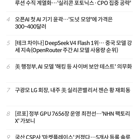
루션 수직 계열화…'실리콘 포토닉스·CPO 집중 공략'
4
오픈AI 첫 AI 기기 윤곽…'도넛 모양'에 가격은
300~400달러
5
[테크 차이나] DeepSeek V4 Flash 1위… 중국 모델 강
세 지속(OpenRouter 주간 AI 모델 사용량 순위)
6
美 행정부, AI 모델 '해킹 등 사이버 보안 테스트' 의무화
7
구광모 LG 회장, 내주 美 실리콘밸리서 젠슨 황 재회동
8
[르포] 정부 GPU 7656장 운영 최전선…'NHN 팩토리
X' 가보니
9
국산 CSP사 '마켓플레이스' 커졌다…5개사 등록 솔루