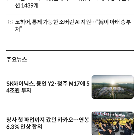
션 1439개
10
코히어, 통제 가능한 소버린 AI 지원…“韓이 아태 승부
처”
주요뉴스
SK하이닉스, 용인 Y2·청주 M17에 5
4조원 투자
창사 첫 파업까지 갔던 카카오…연봉
6.3% 인상 합의