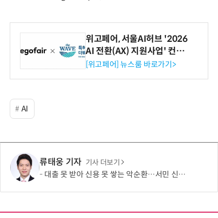
위고페어, 서울AI허브 '2026
AI 전환(AX) 지원사업' 컨소
시엄 선정
[위고페어] 뉴스룸 바로가기>
AI
류태웅 기자
기사 더보기
대출 못 받아 신용 못 쌓는 악순환…서민 신용평가 사각지대 메운다