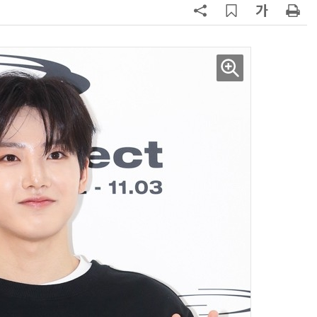
AI Native Enterprise를 지원하는 AI Ready Data 플랫폼 활용 전략
AI 시대의 옵저버빌리티: GPU·LLM 모니터링부터 AI 기반 장애 대응까지