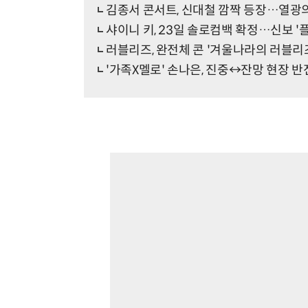
김종서 콘서트, 신대철 깜짝 등장…열광의 'Ba
샤이니 키, 23일 솔로컴백 확정…신보 '
러블리즈, 완전체 콘 '겨울나라의 러블리
'가족X멜로' 손나은, 진중↔잔망 현장 