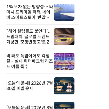
1% 오차 없는 방향성… 타
마시 프리미엄 퍼터, 네이
버 스마트스토어 '반값 할
인' 돌풍
“해외 셀럽들도 붙인다”...
드림패치, 글로벌 트렌드
겨냥한 '모양반창고'로 Z세
대 공략
비 와도 폭염이어도 걱정
끝…실내 워터파크형 리조
트 여름 특수
[오늘의 운세] 2026년 7월
30일 띠별 운세
[오늘의 운세] 2026년 8월