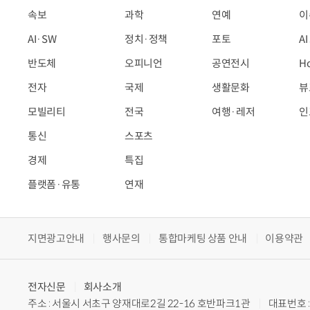
속보
과학
연예
이
AI·SW
정치·정책
포토
A
반도체
오피니언
공연전시
H
전자
국제
생활문화
뷰
모빌리티
전국
여행·레저
인
통신
스포츠
경제
특집
플랫폼·유통
연재
지면광고안내
행사문의
통합마케팅 상품 안내
이용약관
전자신문
회사소개
주소 : 서울시 서초구 양재대로2길 22-16 호반파크1관
대표번호 : 