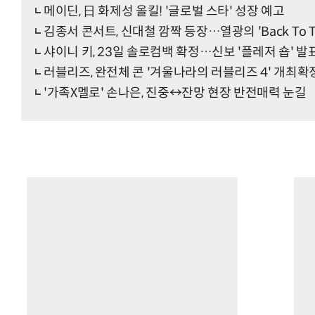
메이딘, 日 화제성 올킬! '글로벌 스타' 성장 예고
김종서 콘서트, 신대철 깜짝 등장…열광의 'Back To Th
샤이니 키, 23일 솔로컴백 확정…신보 '플레저 숍' 
러블리즈, 완전체 콘 '겨울나라의 러블리즈 4' 개최확
'가족X멜로' 손나은, 진중↔잔망 현장 반전매력 눈길