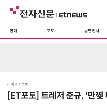
연예
포토
공연전시
라이프 > 포토
[ET포토] 트레저 준규, '만찢