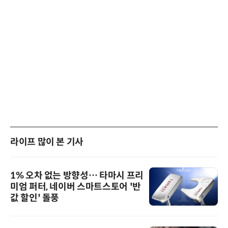
라이프 많이 본 기사
1% 오차 없는 방향성… 타마시 프리
미엄 퍼터, 네이버 스마트스토어 '반
값 할인' 돌풍