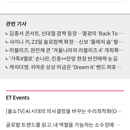
관련 기사
김종서 콘서트, 신대철 깜짝 등장…열광의 'Back To The 8090'
샤이니 키, 23일 솔로컴백 확정…신보 '플레저 숍' 발표예고
러블리즈, 완전체 콘 '겨울나라의 러블리즈 4' 개최확정…데뷔 10주년 기념
'가족X멜로' 손나은, 진중↔잔망 현장 반전매력 눈길
캐치더영, 귀여운 상상 머금은 'Dream It' 밴드 퍼포먼스 공개
ET Events
[올쇼TV] AI 시대의 의사결정을 바꾸는 수리최적화(Optimization) 소개 (8/20 생방송)
글로벌 트렌드를 읽고, 내 역할을 가늠하는 소수정예 실습 워크숍 (8/28)