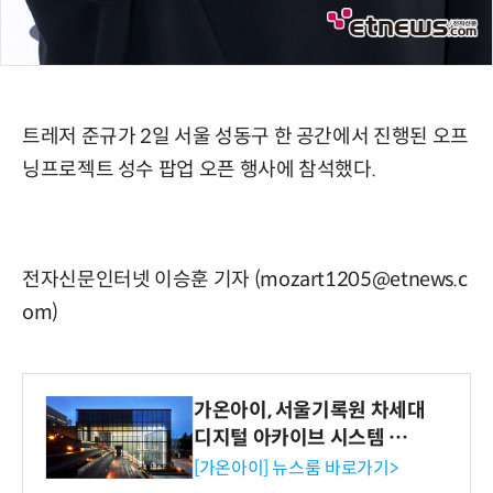
트레저 준규가 2일 서울 성동구 한 공간에서 진행된 오프
닝프로젝트 성수 팝업 오픈 행사에 참석했다.
전자신문인터넷 이승훈 기자 (mozart1205@etnews.c
om)
가온아이, 서울기록원 차세대
디지털 아카이브 시스템 구축
수행
[가온아이] 뉴스룸 바로가기>