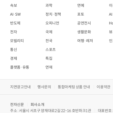
속보
과학
연예
이
AI·SW
정치·정책
포토
A
반도체
오피니언
공연전시
H
전자
국제
생활문화
뷰
모빌리티
전국
여행·레저
인
통신
스포츠
경제
특집
플랫폼·유통
연재
지면광고안내
행사문의
통합마케팅 상품 안내
이용약관
전자신문
회사소개
주소 : 서울시 서초구 양재대로2길 22-16 호반파크1관
대표번호 : 