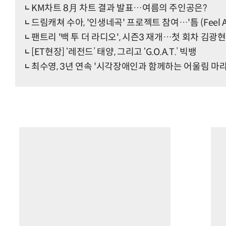
KM차트 8月 차트 결과 발표…여름의 주인공은?
드림캐쳐 수아, '인생네곡' 프로젝트 참여…'틈 (Feel Al
팬트리 '백 투 더 라디오', 시즌3 재개…첫 회차 김
[ET현장] ‘레전드’ 태양, 그리고 ‘G.O.A.T.’ 빅뱅
최수영, 3년 연속 '시각장애인과 함께하는 어울림 마라