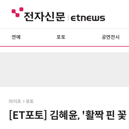
연예
포토
공연전시
라이프 > 포토
[ET포토] 김혜윤, '활짝 핀 꽃