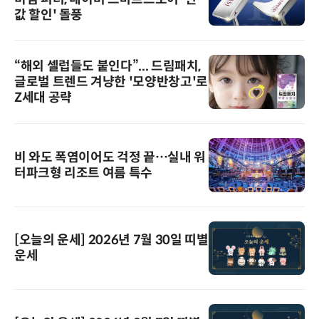
값 할인' 돌풍
“해외 셀럽들도 붙인다”... 드림패치,
글로벌 트렌드 겨냥한 '모양반창고'로
Z세대 공략
비 와도 폭염이어도 걱정 끝…실내 워
터파크형 리조트 여름 특수
[오늘의 운세] 2026년 7월 30일 띠별
운세