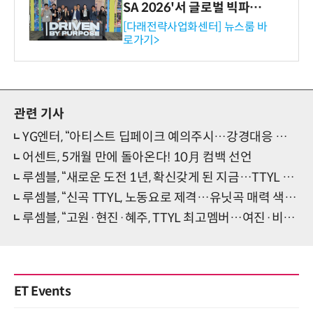
SA 2026'서 글로벌 빅파마
와의 비즈니스 미팅 지원…K
[다래전략사업화센터] 뉴스룸 바
로가기>
-바이오 해외 진출 교두보 확
보
관련 기사
YG엔터, “아티스트 딥페이크 예의주시…강경대응 할 것”(공식)
어센트, 5개월 만에 돌아온다! 10月 컴백 선언
루셈블, “새로운 도전 1년, 확신갖게 된 지금…TTYL 자신있어”(인터뷰④)
루셈블, “신곡 TTYL, 노동요로 제격…유닛곡 매력 색달라”(인터뷰③)
루셈블, “고원·현진·혜주, TTYL 최고멤버…여진·비비 성장면모”(인터뷰②)
ET Events