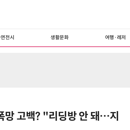
공연전시
생활문화
여행·레저
 폭망 고백? "리딩방 안 돼…지