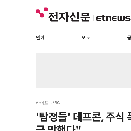
연예
포토
라이프 > 연예
'탐정들' 데프콘, 주식
금 망했다"