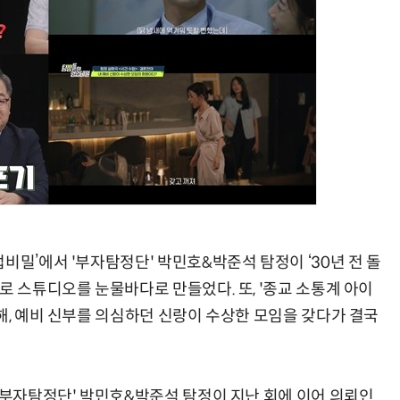
비밀’에서 '부자탐정단' 박민호&박준석 탐정이 ‘30년 전 돌
로 스튜디오를 눈물바다로 만들었다. 또, '종교 소통계 아이
해, 예비 신부를 의심하던 신랑이 수상한 모임을 갖다가 결국
 '부자탐정단' 박민호&박준석 탐정이 지난 회에 이어 의뢰인