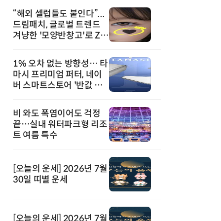
“해외 셀럽들도 붙인다”...
드림패치, 글로벌 트렌드
겨냥한 '모양반창고'로 Z세
대 공략
1% 오차 없는 방향성… 타
마시 프리미엄 퍼터, 네이
버 스마트스토어 '반값 할
인' 돌풍
비 와도 폭염이어도 걱정
끝…실내 워터파크형 리조
트 여름 특수
[오늘의 운세] 2026년 7월
30일 띠별 운세
[오늘의 운세] 2026년 7월