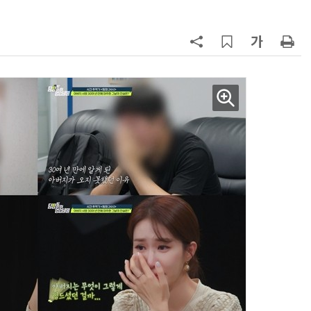
양자컴퓨팅 비즈니스·기술 입문 1-Day 워크샵 - 큐비트·양자 알고리듬·Qiskit 실습으로 이해하는 차세대
업무 자동화 위한 AI ‘세컨드 브레인’ 만들기 1-day 워크숍 - LLM Wiki 