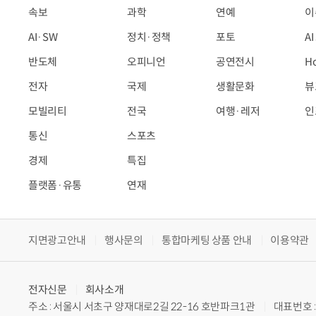
속보
과학
연예
이
AI·SW
정치·정책
포토
A
반도체
오피니언
공연전시
H
전자
국제
생활문화
뷰
모빌리티
전국
여행·레저
인
통신
스포츠
경제
특집
플랫폼·유통
연재
지면광고안내
행사문의
통합마케팅 상품 안내
이용약관
전자신문
회사소개
주소 : 서울시 서초구 양재대로2길 22-16 호반파크1관
대표번호 : 