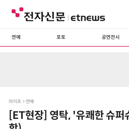
연예
포토
공연전시
라이프 > 연예
[ET현장] 영탁, '유쾌한 슈
합)