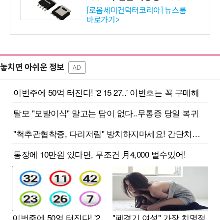
ET 개발
[로옴세미컨덕터코리아] 뉴스룸
바로가기>
놓치면 아쉬운 정보
AD