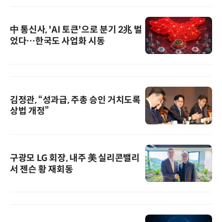
中 통신사, 'AI 토큰'으로 분기 2兆 벌
었다…한국도 사업화 시동
김정관, “성과급, 주총 승인 거치도록
상법 개정”
구광모 LG 회장, 내주 美 실리콘밸리
서 젠슨 황 재회동