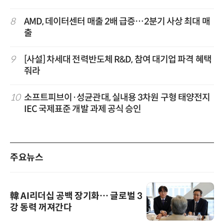
8
AMD, 데이터센터 매출 2배 급증…2분기 사상 최대 매
출
9
[사설] 차세대 전력반도체 R&D, 참여 대기업 파격 혜택
줘라
10
소프트피브이·성균관대, 실내용 3차원 구형 태양전지
IEC 국제표준 개발 과제 공식 승인
주요뉴스
韓 AI리더십 공백 장기화… 글로벌 3
강 동력 꺼져간다