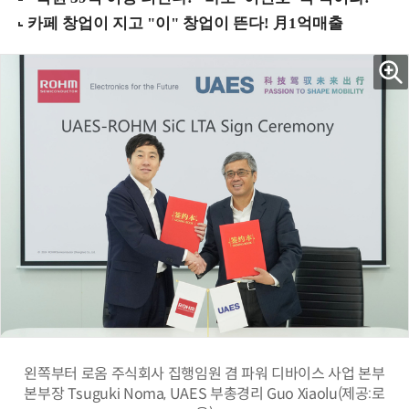
왼쪽부터 로옴 주식회사 집행임원 겸 파워 디바이스 사업 본부
본부장 Tsuguki Noma, UAES 부총경리 Guo Xiaolu(제공:로