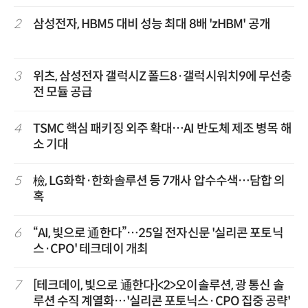
2
삼성전자, HBM5 대비 성능 최대 8배 'zHBM' 공개
3
위츠, 삼성전자 갤럭시Z 폴드8·갤럭시워치9에 무선충
전 모듈 공급
4
TSMC 핵심 패키징 외주 확대…AI 반도체 제조 병목 해
소 기대
5
檢, LG화학·한화솔루션 등 7개사 압수수색…담합 의
혹
6
“AI, 빛으로 通한다”…25일 전자신문 '실리콘 포토닉
스·CPO' 테크데이 개최
7
[테크데이, 빛으로 通한다]<2>오이솔루션, 광 통신 솔
루션 수직 계열화…'실리콘 포토닉스·CPO 집중 공략'