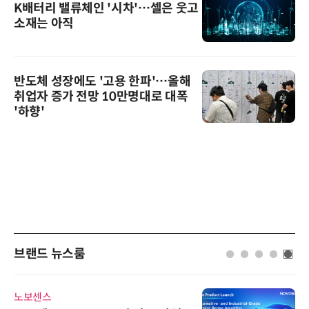
K배터리 밸류체인 '시차'…셀은 웃고
소재는 아직
반도체 성장에도 '고용 한파'…올해
취업자 증가 전망 10만명대로 대폭
'하향'
브랜드 뉴스룸
노보센스