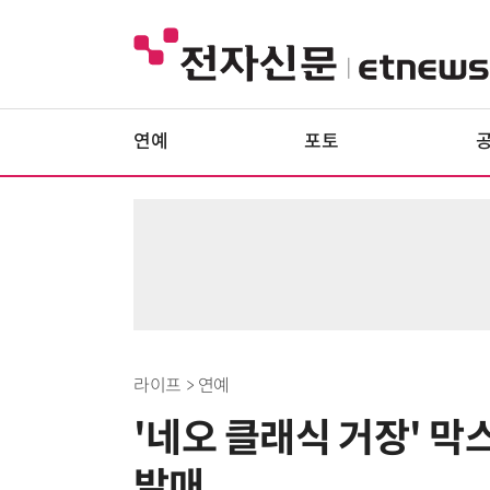
연예
포토
라이프 > 연예
'네오 클래식 거장' 막스 리
발매