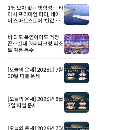
1% 오차 없는 방향성… 타
마시 프리미엄 퍼터, 네이
버 스마트스토어 '반값 할
인' 돌풍
비 와도 폭염이어도 걱정
끝…실내 워터파크형 리조
트 여름 특수
[오늘의 운세] 2026년 7월
30일 띠별 운세
[오늘의 운세] 2026년 8월
7일 띠별 운세
[오늘의 운세] 2026년 7월