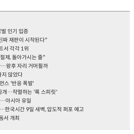
벌 인기 입증
"진짜 재판이 시작된다"
트서 각각 1위
 절제, 돌아가시는 줄"
었다…왕후 자리 거머쥘까
나지 않았다
포먼스 '반응 폭발'
저 공개…작렬하는 '록 스피릿'
확정…아시아 유일
…한국시간 9일 새벽, 압도적 퍼포 예고
O돔서 개최