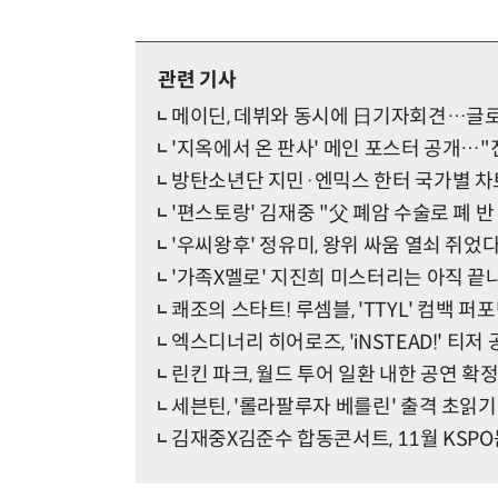
관련 기사
메이딘, 데뷔와 동시에 日기자회견…글로
'지옥에서 온 판사' 메인 포스터 공개…
방탄소년단 지민·엔믹스 한터 국가별 차
'편스토랑' 김재중 "父 폐암 수술로 폐 반
'우씨왕후' 정유미, 왕위 싸움 열쇠 쥐
'가족X멜로' 지진희 미스터리는 아직 끝
쾌조의 스타트! 루셈블, 'TTYL' 컴백 퍼
엑스디너리 히어로즈, 'iNSTEAD!' 티
린킨 파크, 월드 투어 일환 내한 공연 
세븐틴, '롤라팔루자 베를린' 출격 초읽기
김재중X김준수 합동콘서트, 11월 KSP