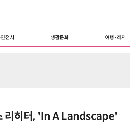
공연전시
생활문화
여행·레저
히터, 'In A Landscape'