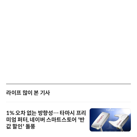
라이프 많이 본 기사
1% 오차 없는 방향성… 타마시 프리
미엄 퍼터, 네이버 스마트스토어 '반
값 할인' 돌풍