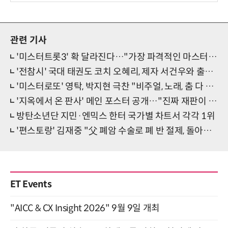
관련 기사
'미스터트롯3' 확 달라진다…"가장 파격적인 마스터 군단"
'전참시' 국대 태권도 코치 오혜리, 제자 서건우와 출격 예고
'미스터로또' 영탁, 박지현 극찬 "비주얼, 노래, 춤 다 되는 사기캐"
'지옥에서 온 판사' 메인 포스터 공개…"진짜 재판이 시작된다"
방탄소년단 지민·엔믹스 한터 국가별 차트서 각각 1위
'편스토랑' 김재중 "父 폐암 수술로 폐 반 절제, 돌아가시는 줄"
ET Events
"AICC & CX Insight 2026" 9월 9일 개최