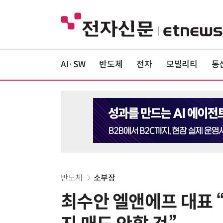
AI·SW
반도체
전자
모빌리티
통
반도체
소부장
최수안 엘앤에프 대표