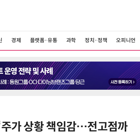
신
경제
플랫폼·유통
과학
정치·정책
오피니언
 “주가 상황 책임감…전고점까
6
“SK하이닉스, 중국 충칭 패키징공장
지분매각 등 검토”