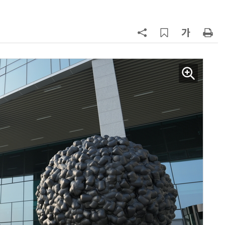
7
“롯데·금호만 남았다”…韓 석화, 상
반기 나란히 반등
8
[테크데이, 빛으로 通한다]<3>머크,
실리콘 포토닉스 공략 개시…'신성
장 동력 확보'
9
박성준 아주대 교수, 공기 중 수분으
로 200㎛ 피부 부착 전지 개발
10
[테크 차이나] '안경'이 AI 시대 새 플
랫폼으로…선더버드, 메타·샤오미
와 차세대 컴퓨팅 경쟁