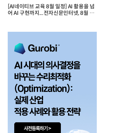
[AI네이티브 교육 8월 일정] AI 활용을 넘
어 AI 구현까지...전자신문인터넷, 8월 실
전 교육·워크숍 개최 발행일 : 2026-07-
23 10:46