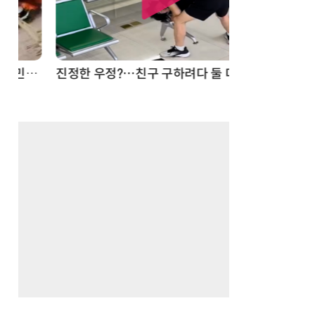
드론
진정한 우정?…친구 구하려다 둘 다 의자 틈에 목이 낀 순간