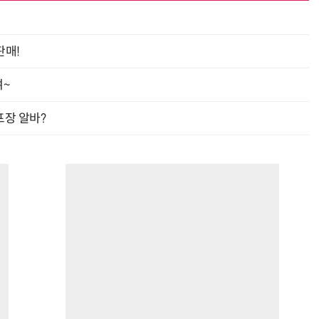
판매!
“계속 쫓아왔다”…도망치던 우크라 민간인 공격한 러 자폭 
여~
프장 알바?