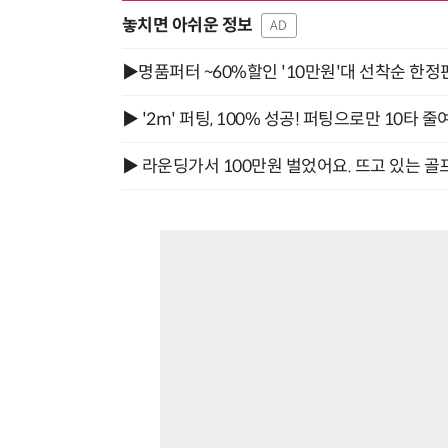
놓치면 아쉬운 정보
AD
▶명품퍼터 ~60%할인 '10만원'대 선착순 한정
▶ '2m' 퍼팅, 100% 성공! 퍼팅으로만 10타 줄
▶ 라운딩가서 100만원 벌었어요. 뜨고 있는 골