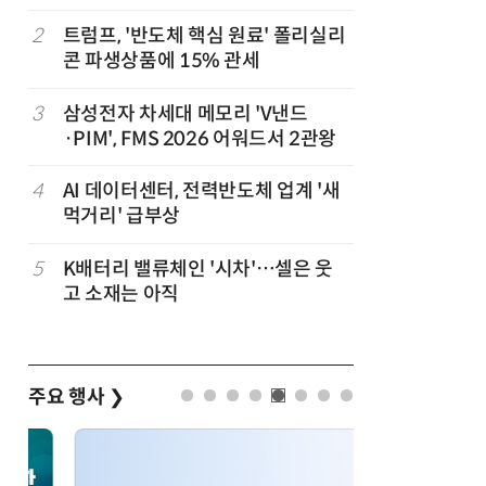
2
트럼프, '반도체 핵심 원료' 폴리실리
7
“롯데·금
콘 파생상품에 15% 관세
반기 나란
3
삼성전자 차세대 메모리 'V낸드
8
[테크데이
·PIM', FMS 2026 어워드서 2관왕
실리콘 포
장 동력 
4
AI 데이터센터, 전력반도체 업계 '새
9
박성준 아
먹거리' 급부상
로 200
5
K배터리 밸류체인 '시차'…셀은 웃
10
[테크 차이
고 소재는 아직
랫폼으로
와 차세대
주요 행사
❯