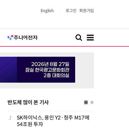
English
로그인
회원가입
반도체 많이 본 기사
1
SK하이닉스, 용인 Y2·청주 M17에
6
“SK하이
54조원 투자
지분매각 