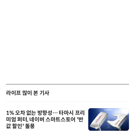
라이프 많이 본 기사
1% 오차 없는 방향성… 타마시 프리
미엄 퍼터, 네이버 스마트스토어 '반
값 할인' 돌풍