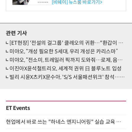
리즈 IR 수신기 출시
[비쉐이] 뉴스룸 바로가기>
관련 기사
[ET현장] '전설의 걸그룹' 클레오의 귀환…"환갑이 돼도 활동하겠다"
미야오, “개성 필요한 5세대, 우리 개성은 카리스마”
미야오, “전소미, 트레일러 픽까지 도와줘…로제, 음악진심 강조”
이진아X윤석철트리오, 세계적 권위 日 블루노트 입성
빌리 시윤X츠키X문수아, 'S/S 서울패션위크' 참석…'특별 시너지' 기대
ET Events
현업에서 바로 쓰는 "하네스 엔지니어링" 실습 교육 워크숍 8월 20일 개최