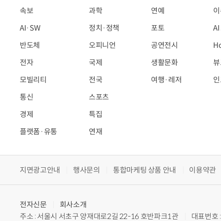
속보
과학
연예
이
AI·SW
정치·정책
포토
A
반도체
오피니언
공연전시
H
전자
국제
생활문화
뷰
모빌리티
전국
여행·레저
인
통신
스포츠
경제
특집
플랫폼·유통
연재
지면광고안내
행사문의
통합마케팅 상품 안내
이용약관
전자신문
회사소개
주소 : 서울시 서초구 양재대로2길 22-16 호반파크1관
대표번호 : 