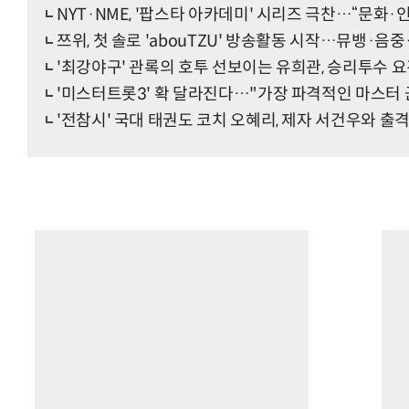
NYT·NME, '팝스타 아카데미' 시리즈 극찬…“문화·
쯔위, 첫 솔로 'abouTZU' 방송활동 시작…뮤뱅·음중·인
'최강야구' 관록의 호투 선보이는 유희관, 승리투수 요
'미스터트롯3' 확 달라진다…"가장 파격적인 마스터 
'전참시' 국대 태권도 코치 오혜리, 제자 서건우와 출