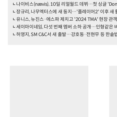
나이비스(nævis), 10일 리얼월드 데뷔…첫 싱글 'Do
장규리, 나무엑터스에 새 둥지…'플레이어2' 이후 새 
유니스, 뉴진스·에스파 제치고 '2024 TMA' 현장 관객 
세이마이네임, 다섯 번째 멤버 소하 공개…인형같은 
허영지, SM C&C서 새 출발…강호동·전현무 등 한솥