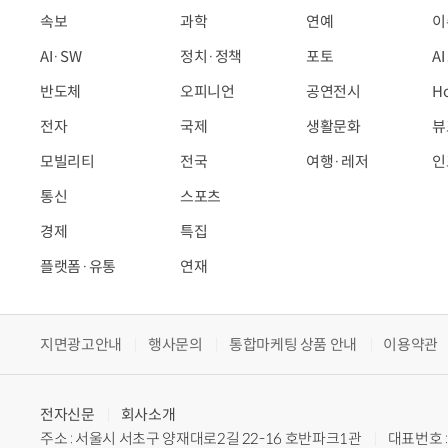
속보
과학
연예
이
AI·SW
정치·정책
포토
A
반도체
오피니언
공연전시
H
전자
국제
생활문화
뷰
모빌리티
전국
여행·레저
인
통신
스포츠
경제
특집
플랫폼·유통
연재
지면광고안내
행사문의
통합마케팅 상품 안내
이용약관
전자신문
회사소개
주소 : 서울시 서초구 양재대로2길 22-16 호반파크1관
대표번호 : 