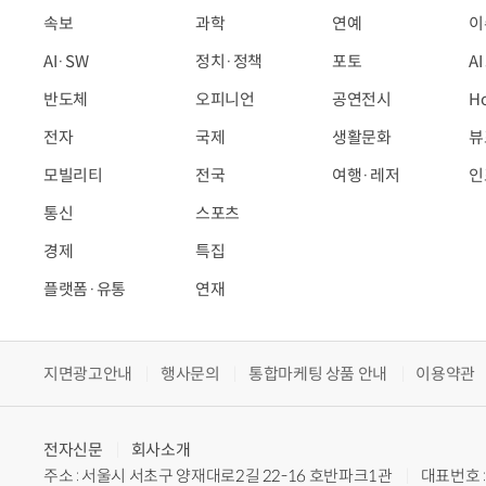
속보
과학
연예
이
AI·SW
정치·정책
포토
A
반도체
오피니언
공연전시
H
전자
국제
생활문화
뷰
모빌리티
전국
여행·레저
인
통신
스포츠
경제
특집
플랫폼·유통
연재
지면광고안내
행사문의
통합마케팅 상품 안내
이용약관
전자신문
회사소개
주소 : 서울시 서초구 양재대로2길 22-16 호반파크1관
대표번호 : 