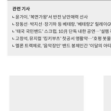
관련 기사
윤가이, '복면가왕'서 반전 낭만매력 선사
장동선·박지선·장기하 등 베테랑, '베테랑2' 릴레이G
'태국 국민밴드' 스크럽, 10月 단독 내한 공연…'설렘 
고창석, 뮤지컬 '킹키부츠' 첫공서 맹활약…'호평 봇물
멜론 트랙제로, '음악장인' 밴드 봉제인간 '이달의 아