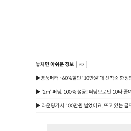
놓치면 아쉬운 정보
AD
▶명품퍼터 ~60%할인 '10만원'대 선착순 한정
▶ '2m' 퍼팅, 100% 성공! 퍼팅으로만 10타 줄
▶ 라운딩가서 100만원 벌었어요. 뜨고 있는 골