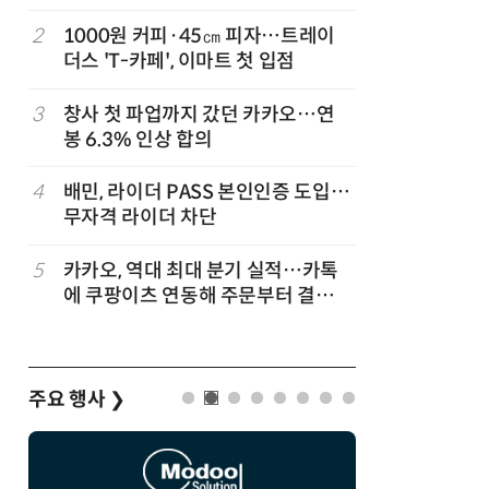
2
1000원 커피·45㎝ 피자…트레이
7
[뉴스줌인]
준
더스 'T-카페', 이마트 첫 입점
크'…“내
회복”
3
창사 첫 파업까지 갔던 카카오…연
8
“쿠팡, 7
봉 6.3% 인상 합의
최대'…
…
4
배민, 라이더 PASS 본인인증 도입…
9
네이버, 
무자격 라이더 차단
분기 기준
…
5
카카오, 역대 최대 분기 실적…카톡
10
롯데百, 
에 쿠팡이츠 연동해 주문부터 결제까
포켓몬 
지
주요 행사
❯