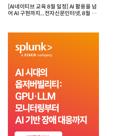
[AI네이티브 교육 8월 일정] AI 활용을 넘
어 AI 구현까지...전자신문인터넷, 8월 실
전 교육·워크숍 개최 발행일 : 2026-07-
23 10:46