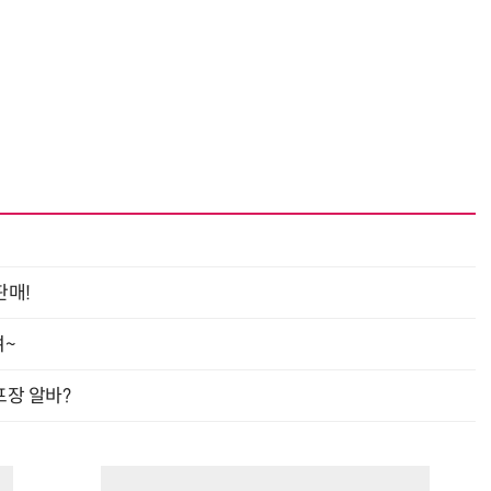
“계속 쫓아왔다”…도망치던 우크라 민간인 공격한 러 자폭 드론
진정한 우정?…친구 구하려다 둘 다 의자 틈에 목이 낀
판매!
여~
프장 알바?