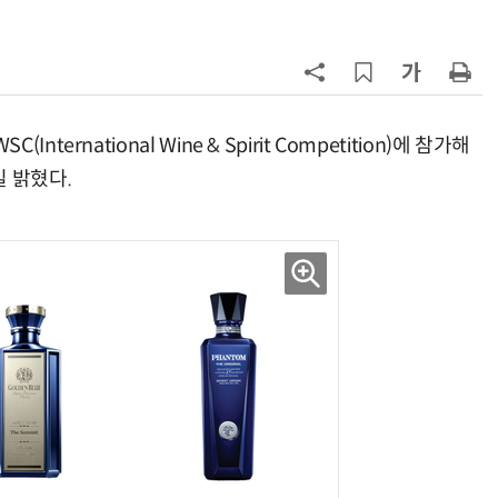
7
[뉴스줌인] 쿠팡Inc, 2분기 '어닝쇼
크'…“내년 중순께 유출 사고 전 수
회복”
8
“쿠팡, 7월 결제액 6조1100억 '역대
최대'…쿠팡이츠도 신기록”
rnational Wine & Spirit Competition)에 참가해
 밝혔다.
9
네이버, 2분기 매출 3조3888억원
분기 기준 역대 최대
10
롯데百, 잠실서 첫 '서머마켓' 개최
포켓몬 별빛낙원 꾸린다