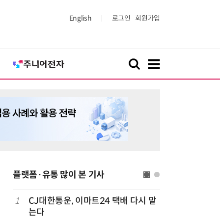
English
로그인
회원가입
플랫폼·유통 많이 본 기사
1
CJ대한통운, 이마트24 택배 다시 맡
6
쿠팡Inc,
는다
박…2년