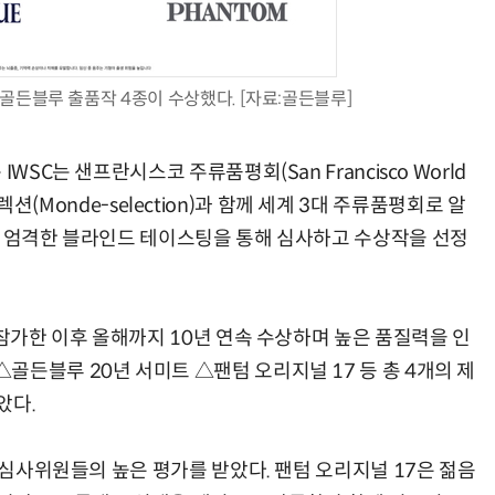
골든블루 출품작 4종이 수상했다. [자료:골든블루]
AI Native Enterprise를 지원하는 AI Ready Data 플랫폼 활용 전략
AI 시대의 옵저버빌리티: GPU·LLM 모니터링부터 AI 기반 장애 대응까지
WSC는 샌프란시스코 주류품평회(San Francisco World
몽드셀렉션(Monde-selection)과 함께 세계 3대 주류품평회로 알
을 엄격한 블라인드 테이스팅을 통해 심사하고 수상작을 선정
 참가한 이후 올해까지 10년 연속 수상하며 높은 품질력을 인
든블루 20년 서미트 △팬텀 오리지널 17 등 총 4개의 제
았다.
며 심사위원들의 높은 평가를 받았다. 팬텀 오리지널 17은 젊음