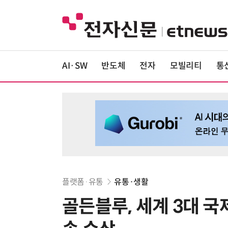
AI·SW
반도체
전자
모빌리티
통
플랫폼·유통
유통·생활
골든블루, 세계 3대 국