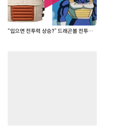
 순간
“입으면 전투력 상승?” 드래곤볼 전투복 닮은 중량조끼