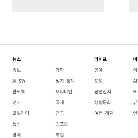
뉴스
라이프
비
속보
과학
연예
이
AI·SW
정치·정책
포토
A
반도체
오피니언
공연전시
H
전자
국제
생활문화
뷰
모빌리티
전국
여행·레저
인
통신
스포츠
경제
특집