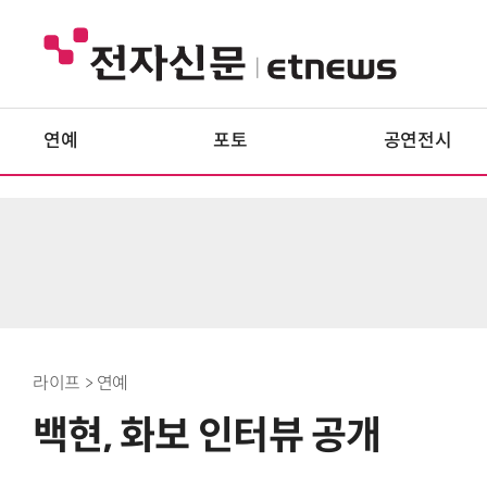
연예
포토
공연전시
라이프 > 연예
백현, 화보 인터뷰 공개