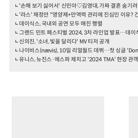
'손해 보기 싫어서' 신민아♡김영대, 가짜 결혼 숨기
'라스' 채정안 "영양제+만역력 관리에 진심인 이유?
데이식스, 국내외 공연 모두 매진 행렬
그랜드 민트 페스티벌 2024, 3차 라인업 발표…데
신의진, '소녀, 빛을 달리다' MV 티저 공개
나이비스(nævis), 10일 리얼월드 데뷔…첫 싱글 'Do
유니스, 뉴진스·에스파 제치고 '2024 TMA' 현장 관객 