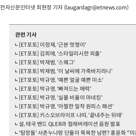
전자신문인터넷 최현정 기자 (laugardagr@etnews.com)
관련 기사
[ET포토] 이정재, '근본 멋쟁이'
[ET포토] 김희애, '스타일리시한 외출'
[ET포토] 박재범, '스웨그'
[ET포토] 박재범, '이 날씨에 가죽바지라니'
[ET포토] 박규영, '예쁜 얼굴 예쁜 미소'
[ET포토] 박규영, '빠져드는 매력'
[ET포토] 박규영, '실물 비율이 마네킹'
[ET포토] 박규영, '아찔한 밀착 원피스 패션'
[ET포토] 키스오브라이프 나띠, '끝내주는 뒤태'
설, 태국 밴드 QLER과 컬래버레이션 음원 발표
'탐정들' 사촌누나랑 단둘이 목욕한 남편? 홍윤화 "미