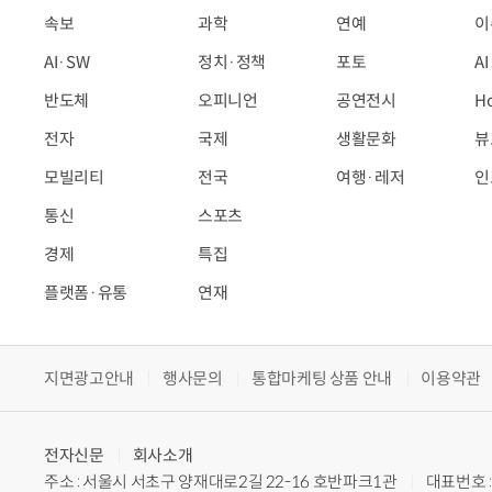
속보
과학
연예
이
AI·SW
정치·정책
포토
A
반도체
오피니언
공연전시
H
전자
국제
생활문화
뷰
모빌리티
전국
여행·레저
인
통신
스포츠
경제
특집
플랫폼·유통
연재
지면광고안내
행사문의
통합마케팅 상품 안내
이용약관
전자신문
회사소개
주소 : 서울시 서초구 양재대로2길 22-16 호반파크1관
대표번호 : 