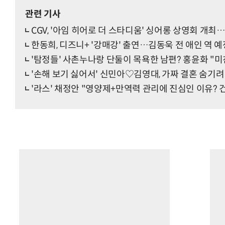
관련 기사
CGV, '아임 히어로 더 스타디움' 싱어롱 상영회 개최
한동희, 디즈니+ '강매강' 출연…김동욱 전 애인 역 예
'탐정들' 사촌누나랑 단둘이 목욕한 남편? 홍윤화 "미
'손해 보기 싫어서' 신민아♡김영대, 가짜 결혼 숨기
'라스' 채정안 "영양제+만역력 관리에 진심인 이유?