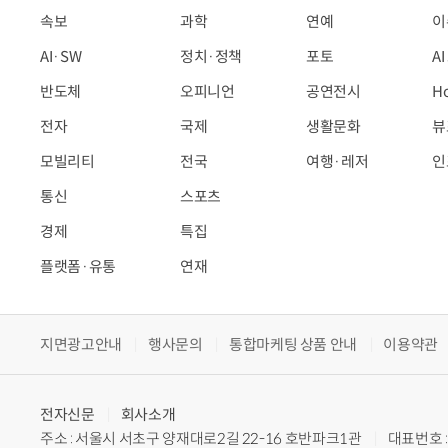
속보
과학
연예
이
AI·SW
정치·정책
포토
A
반도체
오피니언
공연전시
H
전자
국제
생활문화
뷰
모빌리티
전국
여행·레저
인
통신
스포츠
경제
특집
플랫폼·유통
연재
지면광고안내
행사문의
통합마케팅 상품 안내
이용약관
전자신문
회사소개
주소 : 서울시 서초구 양재대로2길 22-16 호반파크1관
대표번호 : 