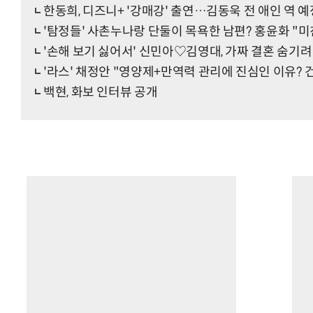
한동희, 디즈니+ '강매강' 출연…김동욱 전 애인 역 예
'탐정들' 사촌누나랑 단둘이 목욕한 남편? 홍윤화 "미
'손해 보기 싫어서' 신민아♡김영대, 가짜 결혼 숨기
'라스' 채정안 "영양제+만역력 관리에 진심인 이유?
백현, 화보 인터뷰 공개