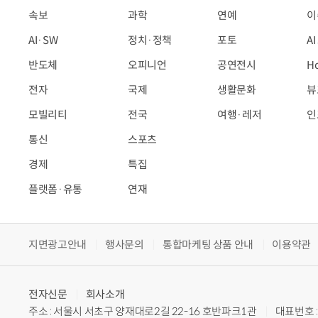
속보
과학
연예
이
AI·SW
정치·정책
포토
A
반도체
오피니언
공연전시
H
전자
국제
생활문화
뷰
모빌리티
전국
여행·레저
인
통신
스포츠
경제
특집
플랫폼·유통
연재
지면광고안내
행사문의
통합마케팅 상품 안내
이용약관
전자신문
회사소개
주소 : 서울시 서초구 양재대로2길 22-16 호반파크1관
대표번호 : 