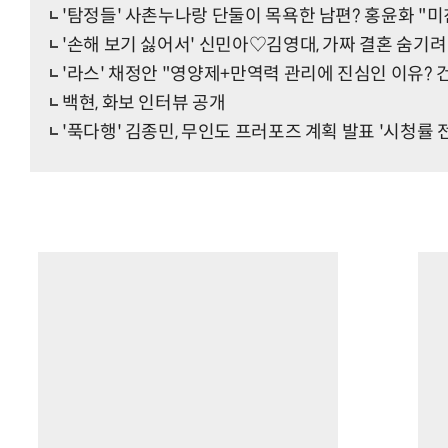
'탐정들' 사촌누나랑 단둘이 목욕한 남편? 홍윤화 "미
'손해 보기 싫어서' 신민아♡김영대, 가짜 결혼 숨기
'라스' 채정안 "영양제+만역력 관리에 진심인 이유?
백현, 화보 인터뷰 공개
'푹다행' 김종민, 무인도 프러포즈 계획 발표 '시청률 전