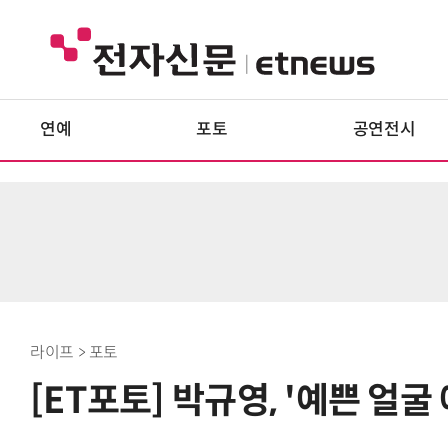
연예
포토
공연전시
라이프 > 포토
[ET포토] 박규영, '예쁜 얼굴