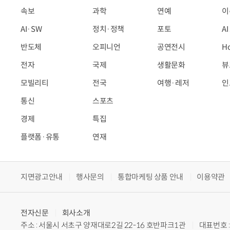
속보
과학
연예
이
AI·SW
정치·정책
포토
A
반도체
오피니언
공연전시
H
전자
국제
생활문화
뷰
모빌리티
전국
여행·레저
인
통신
스포츠
경제
특집
플랫폼·유통
연재
지면광고안내
행사문의
통합마케팅 상품 안내
이용약관
전자신문
회사소개
주소 : 서울시 서초구 양재대로2길 22-16 호반파크1관
대표번호 : 