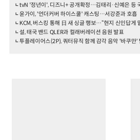
tvN '정년이', 디즈니+ 공개확정…김태리·신예은 등
윤가이, '언더커버 하이스쿨' 캐스팅…서강준과 호흡
KCM, 버스킹 통해 日 새 싱글 행보…“현지 신인답게
설, 태국 밴드 QLER과 컬래버레이션 음원 발표
투플레이어스(2P), 쿼터뮤직 함께 감각 음악 '바쿠만'