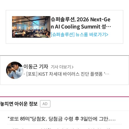
슈퍼솔루션, 2026 Next-Ge
n AI Cooling Summit 성황
리 성료
[슈퍼솔루션] 뉴스룸 바로가기>
이동근 기자
기사 더보기
[포토] KIST 차세대 바이러스 진단 플랫폼 '퓨전 어세이' 개발
놓치면 아쉬운 정보
AD