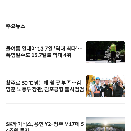
주요뉴스
올여름 열대야 13.7일 '역대 최다'…
폭염일수도 15.7일로 역대 4위
활주로 50℃ 넘는데 쉴 곳 부족…김
영훈 노동부 장관, 김포공항 불시점검
SK하이닉스, 용인 Y2·청주 M17에 5
4조원 투자