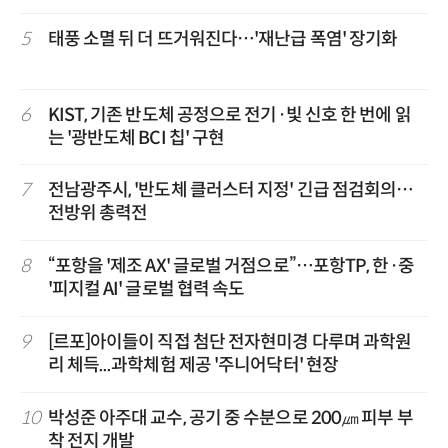
5
태풍 소멸 뒤 더 뜨거워진다…'재난급 폭염' 장기화
6
KIST, 기존 반도체 공정으로 전기·빛 신호 한 번에 읽
는 '광반도체 BCI 칩' 구현
7
전남광주시, '반도체 클러스터 지정' 긴급 점검회의…
전방위 총력전
8
“포항을 '제조 AX' 글로벌 거점으로”…포항TP, 한·중
'피지컬 AI' 글로벌 협력 속도
9
[르포]아이들이 직접 첨단 전자현미경 다루며 과학원
리 체득...과학체험 제공 '주니어닥터' 현장
10
박성준 아주대 교수, 공기 중 수분으로 200㎛ 피부 부
착 전지 개발