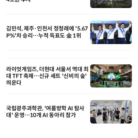
김민석, 제주·인천서 정청래에 '5.67
P%'차 승리…누적 득표도 金 1위
라이엇게임즈, 더현대 서울서 역대 최
대 TFT 축제…신규 세트 '신비의 숲'
띄운다
국립광주과학관, '여름방학 AI 탐사
대' 운영…10개 AI 동아리 참가