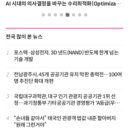
AI 시대의 의사결정을 바꾸는 수리최적화(Optimization): 실제 산업 적용 사례와 활용 전략
전국 많이 본 뉴스
1
포스텍·삼성전자, 3D 낸드(NAND) 반도체 한계 넘는
기술 개발
2
전남광주시, 45개 공공기관 유치 막판 총력전…100여
명 추진단 확대 개편
3
국립대구과학관, 대구 인기 관광지 공공기관 1위 선
정…과기정통부 기타공공기관 경영평가 'A등급(우수)'
겹경사
4
“손녀들 같아서” 태국인 관광객 밥값 내준 할아버지
“원래 그런거야”