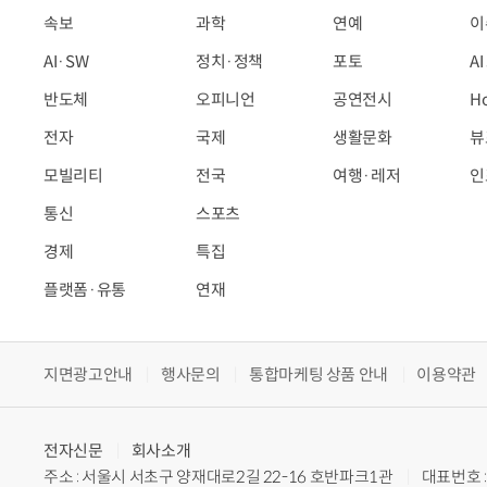
속보
과학
연예
이
AI·SW
정치·정책
포토
A
반도체
오피니언
공연전시
H
전자
국제
생활문화
뷰
모빌리티
전국
여행·레저
인
통신
스포츠
경제
특집
플랫폼·유통
연재
지면광고안내
행사문의
통합마케팅 상품 안내
이용약관
전자신문
회사소개
주소 : 서울시 서초구 양재대로2길 22-16 호반파크1관
대표번호 : 